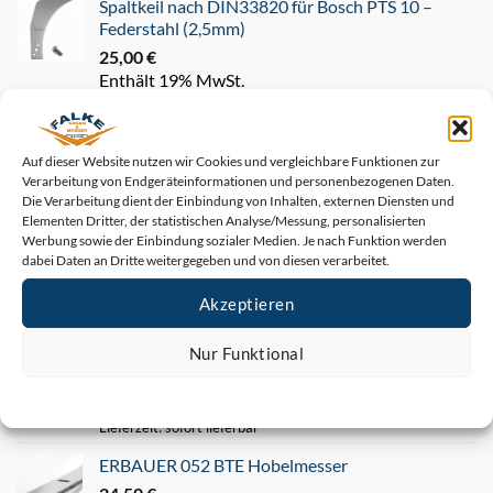
Spaltkeil nach DIN33820 für Bosch PTS 10 –
Federstahl (2,5mm)
25,00
€
Enthält 19% MwSt.
zzgl.
Versand
Lieferzeit: sofort lieferbar
Auf dieser Website nutzen wir Cookies und vergleichbare Funktionen zur
Verarbeitung von Endgeräteinformationen und personenbezogenen Daten.
Die Verarbeitung dient der Einbindung von Inhalten, externen Diensten und
Neu
Elementen Dritter, der statistischen Analyse/Messung, personalisierten
Werbung sowie der Einbindung sozialer Medien. Je nach Funktion werden
dabei Daten an Dritte weitergegeben und von diesen verarbeitet.
METABO ADH 260 HSS Hobelmesser (
263x24x1,5mm )
Akzeptieren
49,90
€
Enthält 19% MwSt.
Nur Funktional
zzgl.
Cookie-Richtlinie
Datenschutz
Impressum
Versand
Lieferzeit: sofort lieferbar
ERBAUER 052 BTE Hobelmesser