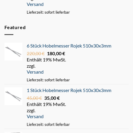
Versand
307,08 €
Lieferzeit: sofort lieferbar
Featured
6 Stück Hobelmesser Rojek 510x30x3mm
220,00
€
Ursprünglicher
180,00
€
Aktueller
Enthält 19% MwSt.
Preis
Preis
zzgl.
war:
ist:
Versand
220,00 €
180,00 €.
Lieferzeit: sofort lieferbar
1 Stück Hobelmesser Rojek 510x30x3mm
45,00
€
Ursprünglicher
35,00
€
Aktueller
Enthält 19% MwSt.
Preis
Preis
zzgl.
war:
ist:
Versand
45,00 €
35,00 €.
Lieferzeit: sofort lieferbar