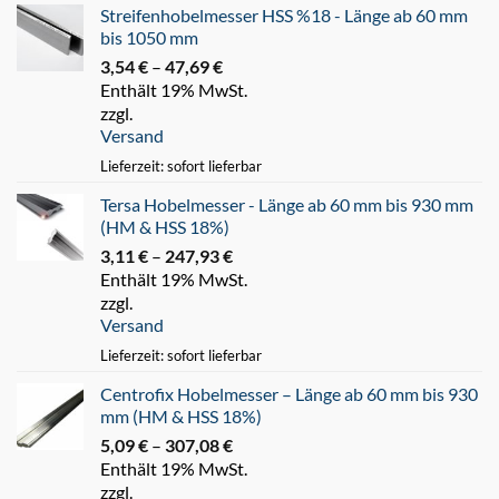
Streifenhobelmesser HSS %18 - Länge ab 60 mm
bis 1050 mm
3,54
€
–
47,69
€
Preisspanne:
Enthält 19% MwSt.
3,54 €
zzgl.
bis
Versand
47,69 €
Lieferzeit: sofort lieferbar
Tersa Hobelmesser - Länge ab 60 mm bis 930 mm
(HM & HSS 18%)
3,11
€
–
247,93
€
Preisspanne:
Enthält 19% MwSt.
3,11 €
zzgl.
bis
Versand
247,93 €
Lieferzeit: sofort lieferbar
Centrofix Hobelmesser – Länge ab 60 mm bis 930
mm (HM & HSS 18%)
5,09
€
–
307,08
€
Preisspanne:
Enthält 19% MwSt.
5,09 €
zzgl.
bis