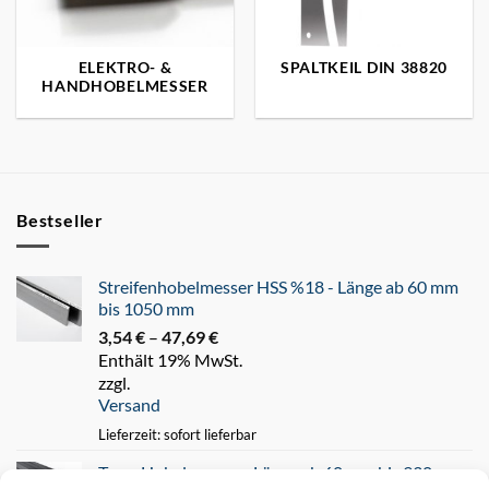
ELEKTRO- &
SPALTKEIL DIN 38820
HANDHOBELMESSER
Bestseller
Streifenhobelmesser HSS %18 - Länge ab 60 mm
bis 1050 mm
3,54
€
–
47,69
€
Preisspanne:
Enthält 19% MwSt.
3,54 €
zzgl.
bis
Versand
47,69 €
Lieferzeit: sofort lieferbar
Tersa Hobelmesser - Länge ab 60 mm bis 930 mm