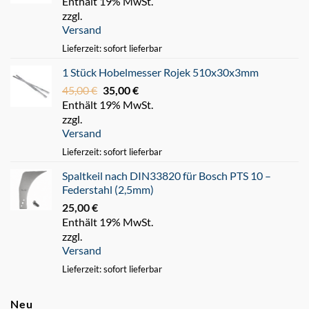
Enthält 19% MwSt.
Preis
Preis
zzgl.
war:
ist:
Versand
220,00 €
180,00 €.
Lieferzeit: sofort lieferbar
1 Stück Hobelmesser Rojek 510x30x3mm
45,00
€
Ursprünglicher
35,00
€
Aktueller
Enthält 19% MwSt.
Preis
Preis
zzgl.
war:
ist:
Versand
45,00 €
35,00 €.
Lieferzeit: sofort lieferbar
Spaltkeil nach DIN33820 für Bosch PTS 10 –
Federstahl (2,5mm)
25,00
€
Enthält 19% MwSt.
zzgl.
Versand
Lieferzeit: sofort lieferbar
Neu