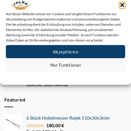
(HM & HSS 18%)
3,11
€
–
247,93
€
Preisspanne:
Auf dieser Website nutzen wir Cookies und vergleichbare Funktionen zur
Enthält 19% MwSt.
3,11 €
Verarbeitung von Endgeräteinformationen und personenbezogenen Daten.
zzgl.
bis
Die Verarbeitung dient der Einbindung von Inhalten, externen Diensten und
Versand
247,93 €
Elementen Dritter, der statistischen Analyse/Messung, personalisierten
Werbung sowie der Einbindung sozialer Medien. Je nach Funktion werden
Lieferzeit: sofort lieferbar
dabei Daten an Dritte weitergegeben und von diesen verarbeitet.
Centrofix Hobelmesser – Länge ab 60 mm bis 930
mm (HM & HSS 18%)
Akzeptieren
5,09
€
–
307,08
€
Preisspanne:
Enthält 19% MwSt.
5,09 €
Nur Funktional
zzgl.
bis
Cookie-Richtlinie
Datenschutz
Impressum
Versand
307,08 €
Lieferzeit: sofort lieferbar
Featured
6 Stück Hobelmesser Rojek 510x30x3mm
220,00
€
Ursprünglicher
180,00
€
Aktueller