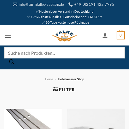
Zum
info@turmfalke-saegen.de
+49(0)2191 422 7995
Inhalt
✅ Kostenloser Versand in Deutschland
✅ 19 % Rabatt auf alles - Gutscheincode: FALKE19
springen
✅ 30 Tage kostenlose Rückgabe
0
Products
search
Home
»
Hobelmesser Shop
FILTER