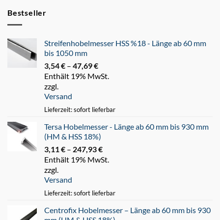
Bestseller
Streifenhobelmesser HSS %18 - Länge ab 60 mm
bis 1050 mm
3,54
€
–
47,69
€
Preisspanne:
Enthält 19% MwSt.
3,54 €
zzgl.
bis
Versand
47,69 €
Lieferzeit: sofort lieferbar
Tersa Hobelmesser - Länge ab 60 mm bis 930 mm
(HM & HSS 18%)
3,11
€
–
247,93
€
Preisspanne:
Enthält 19% MwSt.
3,11 €
zzgl.
bis
Versand
247,93 €
Lieferzeit: sofort lieferbar
Centrofix Hobelmesser – Länge ab 60 mm bis 930
mm (HM & HSS 18%)