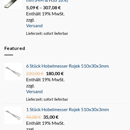
5,09
€
–
307,08
€
Preisspanne:
Enthält 19% MwSt.
5,09 €
zzgl.
bis
Versand
307,08 €
Lieferzeit: sofort lieferbar
Featured
6 Stück Hobelmesser Rojek 510x30x3mm
220,00
€
Ursprünglicher
180,00
€
Aktueller
Enthält 19% MwSt.
Preis
Preis
zzgl.
war:
ist:
Versand
220,00 €
180,00 €.
Lieferzeit: sofort lieferbar
1 Stück Hobelmesser Rojek 510x30x3mm
45,00
€
Ursprünglicher
35,00
€
Aktueller
Enthält 19% MwSt.
Preis
Preis
zzgl.
war:
ist: