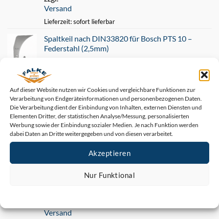
Versand
45,00 €
35,00 €.
Lieferzeit: sofort lieferbar
Spaltkeil nach DIN33820 für Bosch PTS 10 –
Federstahl (2,5mm)
25,00
€
Enthält 19% MwSt.
zzgl.
Auf dieser Website nutzen wir Cookies und vergleichbare Funktionen zur
Versand
Verarbeitung von Endgeräteinformationen und personenbezogenen Daten.
Lieferzeit: sofort lieferbar
Die Verarbeitung dient der Einbindung von Inhalten, externen Diensten und
Elementen Dritter, der statistischen Analyse/Messung, personalisierten
Werbung sowie der Einbindung sozialer Medien. Je nach Funktion werden
Neu
dabei Daten an Dritte weitergegeben und von diesen verarbeitet.
Akzeptieren
METABO ADH 260 HSS Hobelmesser (
263x24x1,5mm )
Nur Funktional
49,90
€
Enthält 19% MwSt.
Cookie-Richtlinie
Datenschutz
Impressum
zzgl.
Versand