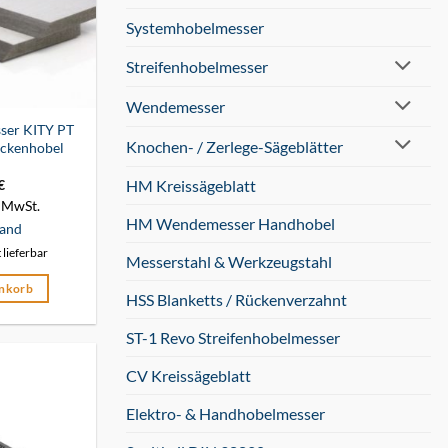
Systemhobelmesser
Streifenhobelmesser
Wendemesser
ser KITY PT
Knochen- / Zerlege-Sägeblätter
ckenhobel
HM Kreissägeblatt
€
 MwSt.
HM Wendemesser Handhobel
and
t lieferbar
Messerstahl & Werkzeugstahl
enkorb
HSS Blanketts / Rückenverzahnt
ST-1 Revo Streifenhobelmesser
CV Kreissägeblatt
Elektro- & Handhobelmesser