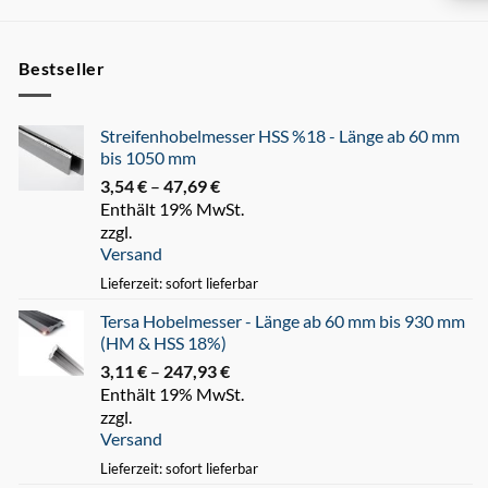
Bestseller
Streifenhobelmesser HSS %18 - Länge ab 60 mm
bis 1050 mm
3,54
€
–
47,69
€
Preisspanne:
Enthält 19% MwSt.
3,54 €
zzgl.
bis
Versand
47,69 €
Lieferzeit: sofort lieferbar
Tersa Hobelmesser - Länge ab 60 mm bis 930 mm
(HM & HSS 18%)
3,11
€
–
247,93
€
Preisspanne:
Enthält 19% MwSt.
3,11 €
zzgl.
bis
Versand
247,93 €
Lieferzeit: sofort lieferbar