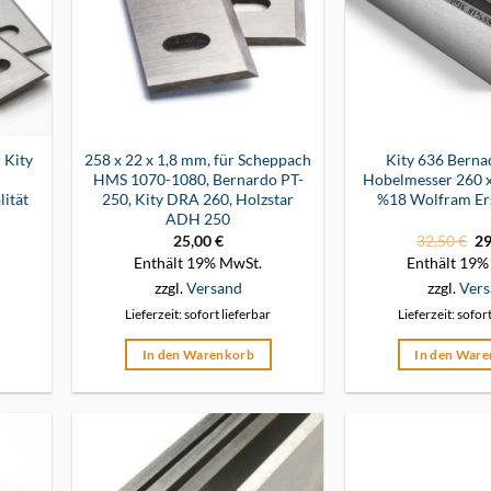
 Kity
258 x 22 x 1,8 mm, für Scheppach
Kity 636 Berna
HMS 1070-1080, Bernardo PT-
Hobelmesser 260 x
ität
250, Kity DRA 260, Holzstar
%18 Wolfram Er
ADH 250
25,00
€
32,50
€
Ur
2
Pr
Enthält 19% MwSt.
Enthält 19%
wa
32
zzgl.
Versand
zzgl.
Vers
Lieferzeit: sofort lieferbar
Lieferzeit: sofor
In den Warenkorb
In den War