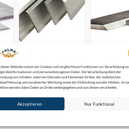
3 Stück Kity 439 B/combi 2000
3 Stück Kity 636 
mm
Hobelmesser 200 x 20 x 2,5 HSS
1637 Hobelmesser 2
%18 Wolfram
HSS %18 W
 dieser Website nutzen wir Cookies und vergleichbare Funktionen zur Verarbeitung v
39,90
€
39,90
geräteinformationen und personenbezogenen Daten. Die Verarbeitung dient der
Enthält 19% MwSt.
Enthält 19%
bindung von Inhalten, externen Diensten und Elementen Dritter, der statistischen
zzgl.
Versand
zzgl.
Vers
lyse/Messung, personalisierten Werbung sowie der Einbindung sozialer Medien. Je n
ktion werden dabei Daten an Dritte weitergegeben und von diesen verarbeitet.
Lieferzeit: sofort lieferbar
Lieferzeit: sofor
In den Warenkorb
In den War
Akzeptieren
Nur Funktional
Cookie-Richtlinie
Datenschutz
Impressum
1
2