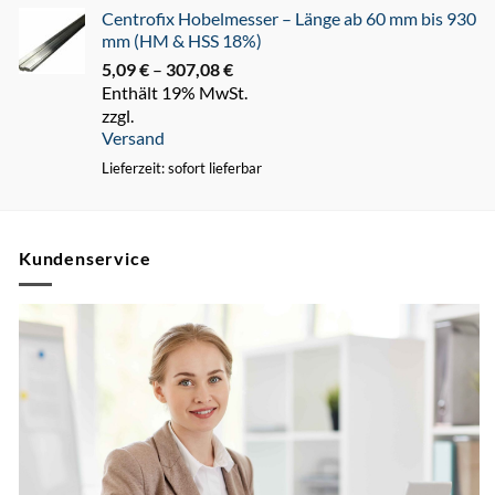
Centrofix Hobelmesser – Länge ab 60 mm bis 930
mm (HM & HSS 18%)
5,09
€
–
307,08
€
Preisspanne:
Enthält 19% MwSt.
5,09 €
zzgl.
bis
Versand
307,08 €
Lieferzeit: sofort lieferbar
Kundenservice