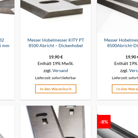
432
Messer Hobelmesser KITY PT
Messer Hobelmes
,5 mm
8500 Abricht – Dickenhobel
8500Abricht-Di
19,90
€
19,90
Enthält 19% MwSt.
Enthält 19%
zzgl.
Versand
zzgl.
Vers
Lieferzeit: sofort lieferbar
Lieferzeit: sofor
In den Warenkorb
In den War
-8%