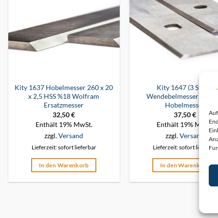
Kity 1637 Hobelmesser 260 x 20
Kity 1647 (3 Stück)
x 2,5 HSS %18 Wolfram
Wendebelmesser 310
Ersatzmesser
Hobelmesser
Auf
32,50
€
37,50
€
End
Enthält 19% MwSt.
Enthält 19% MwSt.
Ein
zzgl.
Versand
zzgl.
Versand
Ana
Fun
Lieferzeit: sofort lieferbar
Lieferzeit: sofort lieferbar
In den Warenkorb
In den Warenkorb