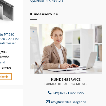
Spaltkeil DIN 38820
Kundenservice
do PT 260
 20 x 2,5 HSS
satzmesser
sprünglicher
9,90
€
Aktueller
eis
Preis
 MwSt.
r:
ist:
,50 €
29,90 €.
and
t lieferbar
enkorb
KUNDENSERVICE
TURMFALKE SÄGEN & MESSER
+49(0)2191 422 7995
info@turmfalke-saegen.de