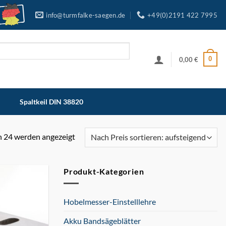
info@turmfalke-saegen.de
+49(0)2191 422 7995
0
0,00
€
Spaltkeil DIN 38820
n 24 werden angezeigt
Nach
Preis
sortiert:
Produkt-Kategorien
aufsteigend
Hobelmesser-Einstelllehre
Akku Bandsägeblätter