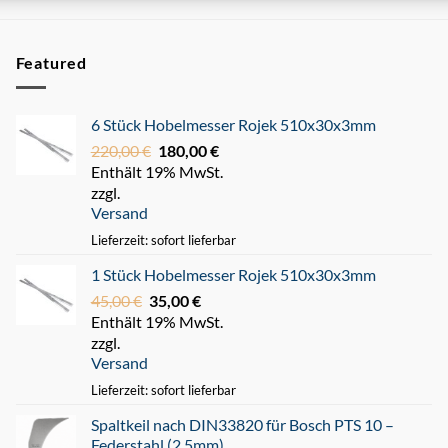
Featured
6 Stück Hobelmesser Rojek 510x30x3mm
220,00
€
Ursprünglicher
180,00
€
Aktueller
Enthält 19% MwSt.
Preis
Preis
zzgl.
war:
ist:
Versand
220,00 €
180,00 €.
Lieferzeit: sofort lieferbar
1 Stück Hobelmesser Rojek 510x30x3mm
45,00
€
Ursprünglicher
35,00
€
Aktueller
Enthält 19% MwSt.
Preis
Preis
zzgl.
war:
ist:
Versand
45,00 €
35,00 €.
Lieferzeit: sofort lieferbar
Spaltkeil nach DIN33820 für Bosch PTS 10 –
Federstahl (2,5mm)