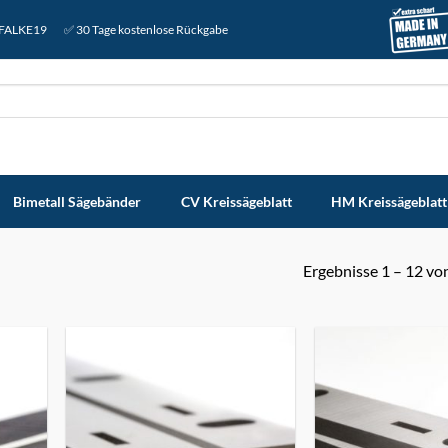
: FALKE19
✅ 30 Tage kostenlose Rückgabe
Bimetall Sägebänder
CV Kreissägeblatt
HM Kreissägeblatt
Ergebnisse 1 – 12 vo