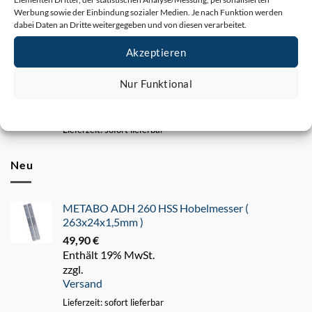
Lieferzeit: sofort lieferbar
Werbung sowie der Einbindung sozialer Medien. Je nach Funktion werden
dabei Daten an Dritte weitergegeben und von diesen verarbeitet.
Spaltkeil nach DIN33820 für Bosch PTS 10 –
Federstahl (2,5mm)
Akzeptieren
25,00
€
Enthält 19% MwSt.
Nur Funktional
zzgl.
Versand
Cookie-Richtlinie
Datenschutz
Impressum
Lieferzeit: sofort lieferbar
Neu
METABO ADH 260 HSS Hobelmesser (
263x24x1,5mm )
49,90
€
Enthält 19% MwSt.
zzgl.
Versand
Lieferzeit: sofort lieferbar