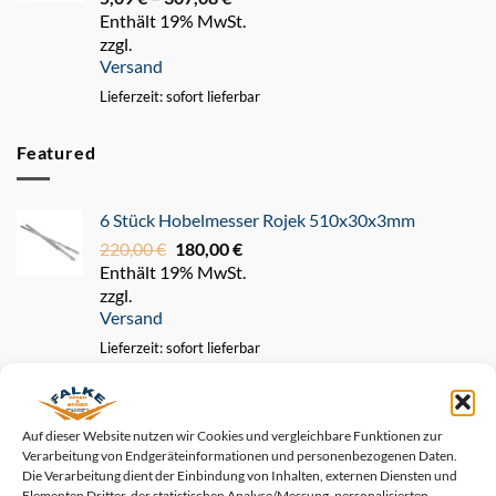
Enthält 19% MwSt.
5,09 €
zzgl.
bis
Versand
307,08 €
Lieferzeit: sofort lieferbar
Featured
6 Stück Hobelmesser Rojek 510x30x3mm
220,00
€
Ursprünglicher
180,00
€
Aktueller
Enthält 19% MwSt.
Preis
Preis
zzgl.
war:
ist:
Versand
220,00 €
180,00 €.
Lieferzeit: sofort lieferbar
1 Stück Hobelmesser Rojek 510x30x3mm
45,00
€
Ursprünglicher
35,00
€
Aktueller
Auf dieser Website nutzen wir Cookies und vergleichbare Funktionen zur
Enthält 19% MwSt.
Preis
Preis
Verarbeitung von Endgeräteinformationen und personenbezogenen Daten.
zzgl.
war:
ist:
Die Verarbeitung dient der Einbindung von Inhalten, externen Diensten und
Versand
45,00 €
35,00 €.
Elementen Dritter, der statistischen Analyse/Messung, personalisierten