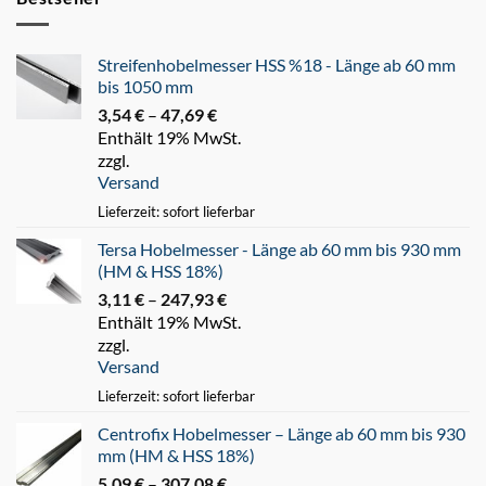
Streifenhobelmesser HSS %18 - Länge ab 60 mm
bis 1050 mm
3,54
€
–
47,69
€
Preisspanne:
Enthält 19% MwSt.
3,54 €
zzgl.
bis
Versand
47,69 €
Lieferzeit: sofort lieferbar
Tersa Hobelmesser - Länge ab 60 mm bis 930 mm
(HM & HSS 18%)
3,11
€
–
247,93
€
Preisspanne:
Enthält 19% MwSt.
3,11 €
zzgl.
bis
Versand
247,93 €
Lieferzeit: sofort lieferbar
Centrofix Hobelmesser – Länge ab 60 mm bis 930
mm (HM & HSS 18%)
5,09
€
–
307,08
€
Preisspanne: