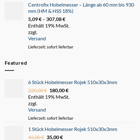
Centrofix Hobelmesser – Länge ab 60 mm bis 930
mm (HM & HSS 18%)
5,09
€
–
307,08
€
Preisspanne:
Enthält 19% MwSt.
5,09 €
zzgl.
bis
Versand
307,08 €
Lieferzeit: sofort lieferbar
Featured
6 Stück Hobelmesser Rojek 510x30x3mm
220,00
€
Ursprünglicher
180,00
€
Aktueller
Enthält 19% MwSt.
Preis
Preis
zzgl.
war:
ist:
Versand
220,00 €
180,00 €.
Lieferzeit: sofort lieferbar
1 Stück Hobelmesser Rojek 510x30x3mm
45,00
€
Ursprünglicher
35,00
€
Aktueller