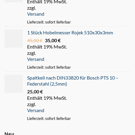
Enthält 19% MwSt.
Preis
Preis
zzgl.
war:
ist:
Versand
220,00 €
180,00 €.
Lieferzeit: sofort lieferbar
1 Stück Hobelmesser Rojek 510x30x3mm
45,00
€
Ursprünglicher
35,00
€
Aktueller
Enthält 19% MwSt.
Preis
Preis
zzgl.
war:
ist:
Versand
45,00 €
35,00 €.
Lieferzeit: sofort lieferbar
Spaltkeil nach DIN33820 für Bosch PTS 10 –
Federstahl (2,5mm)
25,00
€
Enthält 19% MwSt.
zzgl.
Versand
Lieferzeit: sofort lieferbar
Neu