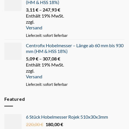
(HM & HSS 18%)
3,11
€
–
247,93
€
Preisspanne:
Enthält 19% MwSt.
3,11 €
zzgl.
bis
Versand
247,93 €
Lieferzeit: sofort lieferbar
Centrofix Hobelmesser – Länge ab 60 mm bis 930
mm (HM & HSS 18%)
5,09
€
–
307,08
€
Preisspanne:
Enthält 19% MwSt.
5,09 €
zzgl.
bis
Versand
307,08 €
Lieferzeit: sofort lieferbar
Featured
6 Stück Hobelmesser Rojek 510x30x3mm
220,00
€
Ursprünglicher
180,00
€
Aktueller