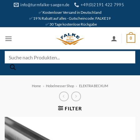
Zum
info@turmfalke-saegen.de
+49(0)2191 422 7995
Inhalt
✅ Kostenloser Versand in Deutschland
✅ 19 % Rabatt auf alles - Gutscheincode: FALKE19
springen
✅ 30 Tage kostenlose Rückgabe
0
Products
search
Home
»
Hobelmesser Shop
»
ELEKTRA BECKUM
FILTER