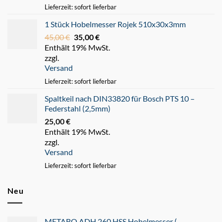
Lieferzeit: sofort lieferbar
1 Stück Hobelmesser Rojek 510x30x3mm
45,00
€
Ursprünglicher
35,00
€
Aktueller
Enthält 19% MwSt.
Preis
Preis
zzgl.
war:
ist:
Versand
45,00 €
35,00 €.
Lieferzeit: sofort lieferbar
Spaltkeil nach DIN33820 für Bosch PTS 10 –
Federstahl (2,5mm)
25,00
€
Enthält 19% MwSt.
zzgl.
Versand
Lieferzeit: sofort lieferbar
Neu
METABO ADH 260 HSS Hobelmesser (