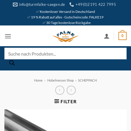
Zum
info@turmfalke-saegen.de
+49(0)2191 422 7995
Inhalt
✅ Kostenloser Versand in Deutschland
✅ 19 % Rabatt auf alles - Gutscheincode: FALKE19
springen
✅ 30 Tage kostenlose Rückgabe
0
Products
search
Home
»
Hobelmesser Shop
»
SCHEPPACH
FILTER