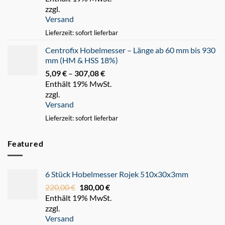
zzgl.
bis
Versand
247,93 €
Lieferzeit: sofort lieferbar
Centrofix Hobelmesser – Länge ab 60 mm bis 930
mm (HM & HSS 18%)
5,09
€
–
307,08
€
Preisspanne:
Enthält 19% MwSt.
5,09 €
zzgl.
bis
Versand
307,08 €
Lieferzeit: sofort lieferbar
Featured
6 Stück Hobelmesser Rojek 510x30x3mm
220,00
€
Ursprünglicher
180,00
€
Aktueller
Enthält 19% MwSt.
Preis
Preis
zzgl.
war:
ist:
Versand
220,00 €
180,00 €.