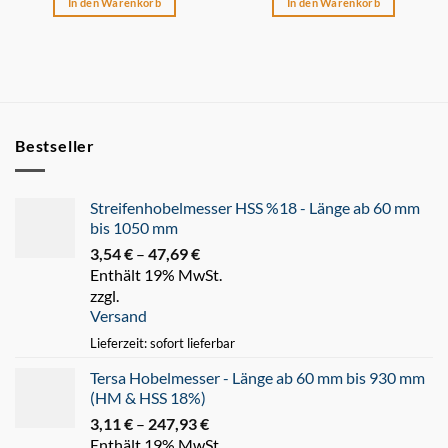
In den Warenkorb
In den Warenkorb
Bestseller
Streifenhobelmesser HSS %18 - Länge ab 60 mm
bis 1050 mm
3,54
€
–
47,69
€
Preisspanne:
Enthält 19% MwSt.
3,54 €
zzgl.
bis
Versand
47,69 €
Lieferzeit: sofort lieferbar
Tersa Hobelmesser - Länge ab 60 mm bis 930 mm
(HM & HSS 18%)
3,11
€
–
247,93
€
Preisspanne:
Enthält 19% MwSt.
3,11 €