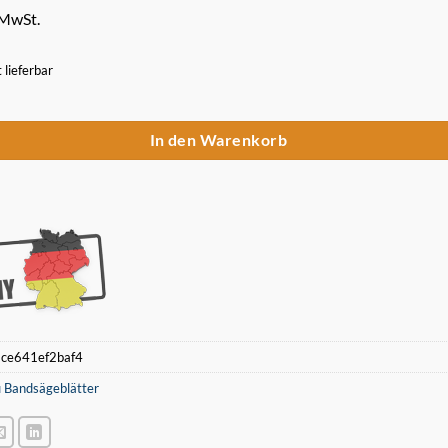
 MwSt.
t lieferbar
Sägeband 1140 x 13 x 0,5 mm 14/18 ZpZ für Akku Bandsäge Makita B-10
In den Warenkorb
:
ce641ef2baf4
 Bandsägeblätter