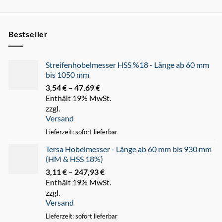
Bestseller
Streifenhobelmesser HSS %18 - Länge ab 60 mm
bis 1050 mm
3,54
€
–
47,69
€
Preisspanne:
Enthält 19% MwSt.
3,54 €
zzgl.
bis
Versand
47,69 €
Lieferzeit: sofort lieferbar
Tersa Hobelmesser - Länge ab 60 mm bis 930 mm
(HM & HSS 18%)
3,11
€
–
247,93
€
Preisspanne:
Enthält 19% MwSt.
3,11 €
zzgl.
bis
Versand
247,93 €
Lieferzeit: sofort lieferbar