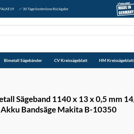
: FALKE19
✅ 30 Tage kostenlose Rückgabe
Bimetall Sägebänder
CV Kreissägeblatt
HM Kreissägeblatt
etall Sägeband 1140 x 13 x 0,5 mm 1
r Akku Bandsäge Makita B-10350