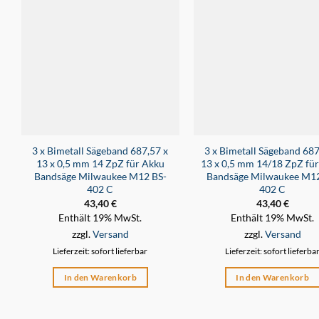
3 x Bimetall Sägeband 687,57 x
3 x Bimetall Sägeband 687
13 x 0,5 mm 14 ZpZ für Akku
13 x 0,5 mm 14/18 ZpZ fü
Bandsäge Milwaukee M12 BS-
Bandsäge Milwaukee M12
402 C
402 C
43,40
€
43,40
€
Enthält 19% MwSt.
Enthält 19% MwSt.
zzgl.
Versand
zzgl.
Versand
Lieferzeit: sofort lieferbar
Lieferzeit: sofort lieferba
In den Warenkorb
In den Warenkorb