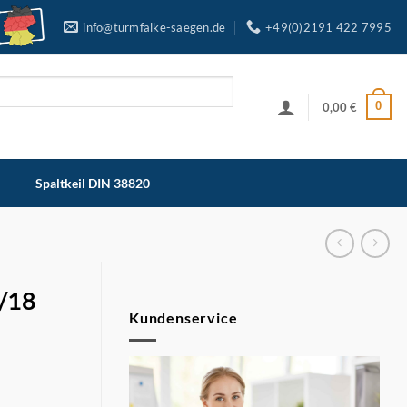
info@turmfalke-saegen.de
+49(0)2191 422 7995
0
0,00
€
Spaltkeil DIN 38820
4/18
Kundenservice