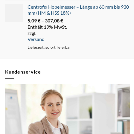
Centrofix Hobelmesser – Länge ab 60 mm bis 930
mm (HM & HSS 18%)
5,09
€
–
307,08
€
Preisspanne:
Enthält 19% MwSt.
5,09 €
zzgl.
bis
Versand
307,08 €
Lieferzeit: sofort lieferbar
Kundenservice