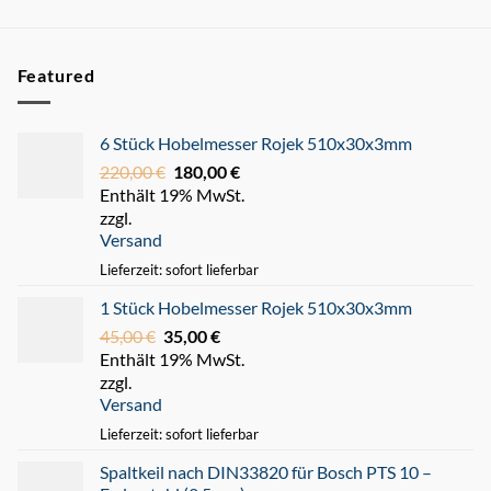
Featured
6 Stück Hobelmesser Rojek 510x30x3mm
220,00
€
Ursprünglicher
180,00
€
Aktueller
Enthält 19% MwSt.
Preis
Preis
zzgl.
war:
ist:
Versand
220,00 €
180,00 €.
Lieferzeit: sofort lieferbar
1 Stück Hobelmesser Rojek 510x30x3mm
45,00
€
Ursprünglicher
35,00
€
Aktueller
Enthält 19% MwSt.
Preis
Preis
zzgl.
war:
ist:
Versand
45,00 €
35,00 €.
Lieferzeit: sofort lieferbar
Spaltkeil nach DIN33820 für Bosch PTS 10 –