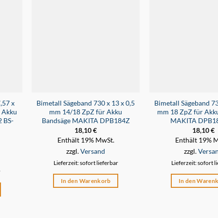
,57 x
Bimetall Sägeband 730 x 13 x 0,5
Bimetall Sägeband 73
r Akku
mm 14/18 ZpZ für Akku
mm 18 ZpZ für Akk
 BS-
Bandsäge MAKITA DPB184Z
MAKITA DPB1
18,10
€
18,10
€
Enthält 19% MwSt.
Enthält 19% 
zzgl.
Versand
zzgl.
Versa
Lieferzeit: sofort lieferbar
Lieferzeit: sofort l
r
In den Warenkorb
In den Waren