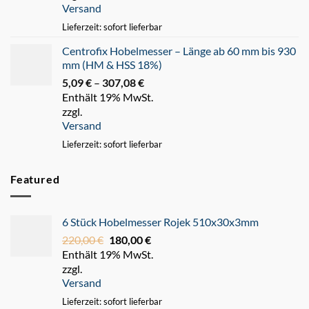
Versand
247,93 €
Lieferzeit: sofort lieferbar
Centrofix Hobelmesser – Länge ab 60 mm bis 930
mm (HM & HSS 18%)
5,09
€
–
307,08
€
Preisspanne:
Enthält 19% MwSt.
5,09 €
zzgl.
bis
Versand
307,08 €
Lieferzeit: sofort lieferbar
Featured
6 Stück Hobelmesser Rojek 510x30x3mm
220,00
€
Ursprünglicher
180,00
€
Aktueller
Enthält 19% MwSt.
Preis
Preis
zzgl.
war:
ist:
Versand
220,00 €
180,00 €.
Lieferzeit: sofort lieferbar