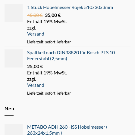
1 Stück Hobelmesser Rojek 510x30x3mm
45,00
€
Ursprünglicher
35,00
€
Aktueller
Enthält 19% MwSt.
Preis
Preis
zzgl.
war:
ist:
Versand
45,00 €
35,00 €.
Lieferzeit: sofort lieferbar
Spaltkeil nach DIN33820 für Bosch PTS 10 –
Federstahl (2,5mm)
25,00
€
Enthält 19% MwSt.
zzgl.
Versand
Lieferzeit: sofort lieferbar
Neu
METABO ADH 260 HSS Hobelmesser (
263x24x1,5mm )