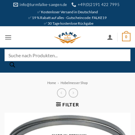
Zum
info@turmfalke-saegen.de
+49(0)2191 422 7995
Inhalt
✅ Kostenloser Versand in Deutschland
✅ 19 % Rabatt auf alles - Gutscheincode: FALKE19
springen
✅ 30 Tage kostenlose Rückgabe
0
Products
search
Home
»
Hobelmesser Shop
FILTER