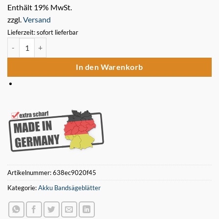
Enthält 19% MwSt.
zzgl.
Versand
Lieferzeit: sofort lieferbar
3 x Bimetall Sägeband 730 x 13 x 0,5 mm 14/18 ZpZ für Akku Band
In den Warenkorb
Artikelnummer:
638ec9020f45
Kategorie:
Akku Bandsägeblätter