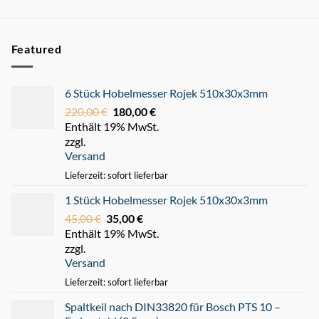
Featured
6 Stück Hobelmesser Rojek 510x30x3mm
220,00
€
Ursprünglicher
180,00
€
Aktueller
Enthält 19% MwSt.
Preis
Preis
zzgl.
war:
ist:
Versand
220,00 €
180,00 €.
Lieferzeit: sofort lieferbar
1 Stück Hobelmesser Rojek 510x30x3mm
45,00
€
Ursprünglicher
35,00
€
Aktueller
Enthält 19% MwSt.
Preis
Preis
zzgl.
war:
ist:
Versand
45,00 €
35,00 €.
Lieferzeit: sofort lieferbar
Spaltkeil nach DIN33820 für Bosch PTS 10 –