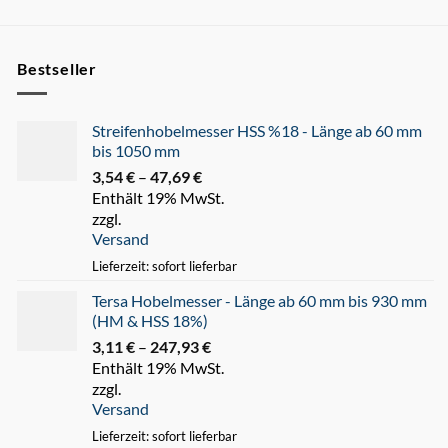
Bestseller
Streifenhobelmesser HSS %18 - Länge ab 60 mm
bis 1050 mm
3,54
€
–
47,69
€
Preisspanne:
Enthält 19% MwSt.
3,54 €
zzgl.
bis
Versand
47,69 €
Lieferzeit: sofort lieferbar
Tersa Hobelmesser - Länge ab 60 mm bis 930 mm
(HM & HSS 18%)
3,11
€
–
247,93
€
Preisspanne:
Enthält 19% MwSt.
3,11 €
zzgl.
bis
Versand
247,93 €
Lieferzeit: sofort lieferbar