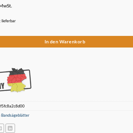
 MwSt.
t lieferbar
Sägeband 900 x 13 x 0,5 mm 14 ZpZ für Akku Bandsäge HIKOKI CB18DB
In den Warenkorb
:
f5fc8a2c8d00
 Bandsägeblätter