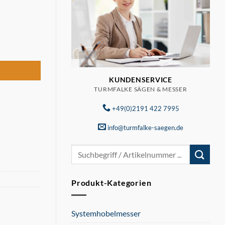
L Menge
KUNDENSERVICE
TURMFALKE SÄGEN & MESSER
+49(0)2191 422 7995
info@turmfalke-saegen.de
Suchen
nach:
Produkt-Kategorien
Systemhobelmesser