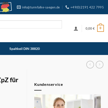
info@turmfalke-saegen.de
+49(0)2191 422 7995
0
0,00
€
Spaltkeil DIN 38820
ZpZ für
Kundenservice