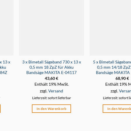
x 13 x
3 x Bimetall Sägeband 730 x 13 x
5 x Bimetall Sägeban
kku
0,5 mm 18 ZpZ für Akku
0,5 mm 14/18 ZpZ
184Z
Bandsäge MAKITA E-04117
Bandsäge MAKITA
43,60
€
68,90
€
Enthält 19% MwSt.
Enthält 19% 
zzgl.
Versand
zzgl.
Versa
r
Lieferzeit: sofort lieferbar
Lieferzeit: sofort l
In den Warenkorb
In den Waren