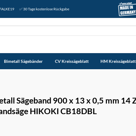
: FALKE19
✅ 30 Tage kostenlose Rückgabe
Bimetall Sägebänder
CV Kreissägeblatt
HM Kreissägeblatt
etall Sägeband 900 x 13 x 0,5 mm 14 
andsäge HIKOKI CB18DBL