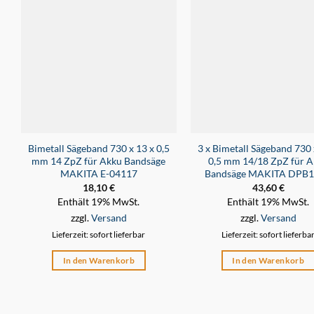
Bimetall Sägeband 730 x 13 x 0,5
3 x Bimetall Sägeband 730 
mm 14 ZpZ für Akku Bandsäge
0,5 mm 14/18 ZpZ für A
MAKITA E-04117
Bandsäge MAKITA DPB
18,10
€
43,60
€
Enthält 19% MwSt.
Enthält 19% MwSt.
zzgl.
Versand
zzgl.
Versand
Lieferzeit: sofort lieferbar
Lieferzeit: sofort lieferba
In den Warenkorb
In den Warenkorb