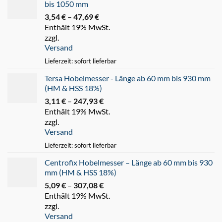
bis 1050 mm
3,54
€
–
47,69
€
Preisspanne:
Enthält 19% MwSt.
3,54 €
zzgl.
bis
Versand
47,69 €
Lieferzeit: sofort lieferbar
Tersa Hobelmesser - Länge ab 60 mm bis 930 mm
(HM & HSS 18%)
3,11
€
–
247,93
€
Preisspanne:
Enthält 19% MwSt.
3,11 €
zzgl.
bis
Versand
247,93 €
Lieferzeit: sofort lieferbar
Centrofix Hobelmesser – Länge ab 60 mm bis 930
mm (HM & HSS 18%)
5,09
€
–
307,08
€
Preisspanne:
Enthält 19% MwSt.
5,09 €
zzgl.
bis
Versand
307,08 €