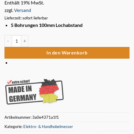
Enthält 19% MwSt.
zzgl.
Versand
Lieferzeit: sofort lieferbar
5 Bohrungen 100mm Lochabstand
4 Stück Hobelmesser 410 x 18,6 x 1 für FELDER Hobelmaschinen Me
In den Warenkorb
Artikelnummer:
3a0e4371a1f1
Kategorie:
Elektro- & Handhobelmesser