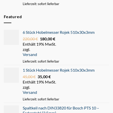
Lieferzeit: sofort lieferbar
Featured
6 Stück Hobelmesser Rojek 510x30x3mm
220,00
€
Ursprünglicher
180,00
€
Aktueller
Enthält 19% MwSt.
Preis
Preis
zzgl.
war:
ist:
Versand
220,00 €
180,00 €.
Lieferzeit: sofort lieferbar
1 Stück Hobelmesser Rojek 510x30x3mm
45,00
€
Ursprünglicher
35,00
€
Aktueller
Enthält 19% MwSt.
Preis
Preis
zzgl.
war:
ist:
Versand
45,00 €
35,00 €.
Lieferzeit: sofort lieferbar
Spaltkeil nach DIN33820 für Bosch PTS 10 –
Federstahl (2,5mm)