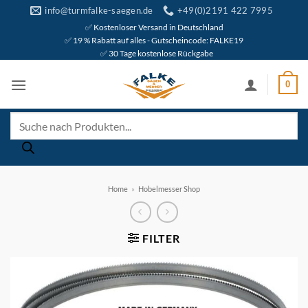
Zum
info@turmfalke-saegen.de
+49(0)2191 422 7995
Inhalt
✅ Kostenloser Versand in Deutschland
✅ 19 % Rabatt auf alles - Gutscheincode: FALKE19
springen
✅ 30 Tage kostenlose Rückgabe
0
Products
search
Home
»
Hobelmesser Shop
FILTER