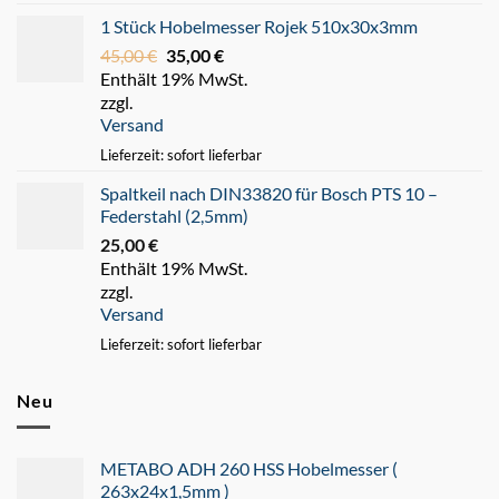
1 Stück Hobelmesser Rojek 510x30x3mm
45,00
€
Ursprünglicher
35,00
€
Aktueller
Enthält 19% MwSt.
Preis
Preis
zzgl.
war:
ist:
Versand
45,00 €
35,00 €.
Lieferzeit: sofort lieferbar
Spaltkeil nach DIN33820 für Bosch PTS 10 –
Federstahl (2,5mm)
25,00
€
Enthält 19% MwSt.
zzgl.
Versand
Lieferzeit: sofort lieferbar
Neu
METABO ADH 260 HSS Hobelmesser (
263x24x1,5mm )