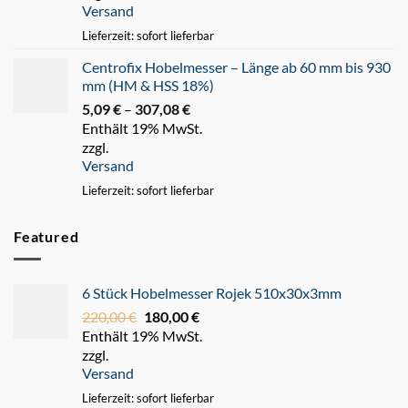
Versand
247,93 €
Lieferzeit: sofort lieferbar
Centrofix Hobelmesser – Länge ab 60 mm bis 930
mm (HM & HSS 18%)
5,09
€
–
307,08
€
Preisspanne:
Enthält 19% MwSt.
5,09 €
zzgl.
bis
Versand
307,08 €
Lieferzeit: sofort lieferbar
Featured
6 Stück Hobelmesser Rojek 510x30x3mm
220,00
€
Ursprünglicher
180,00
€
Aktueller
Enthält 19% MwSt.
Preis
Preis
zzgl.
war:
ist:
Versand
220,00 €
180,00 €.
Lieferzeit: sofort lieferbar