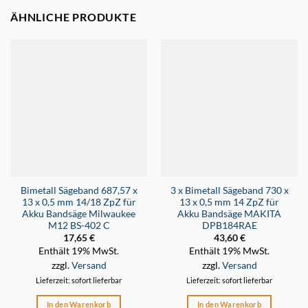
ÄHNLICHE PRODUKTE
Bimetall Sägeband 687,57 x
3 x Bimetall Sägeband 730 x
13 x 0,5 mm 14/18 ZpZ für
13 x 0,5 mm 14 ZpZ für
Akku Bandsäge Milwaukee
Akku Bandsäge MAKITA
M12 BS-402 C
DPB184RAE
17,65
€
43,60
€
Enthält 19% MwSt.
Enthält 19% MwSt.
zzgl.
Versand
zzgl.
Versand
Lieferzeit: sofort lieferbar
Lieferzeit: sofort lieferbar
In den Warenkorb
In den Warenkorb