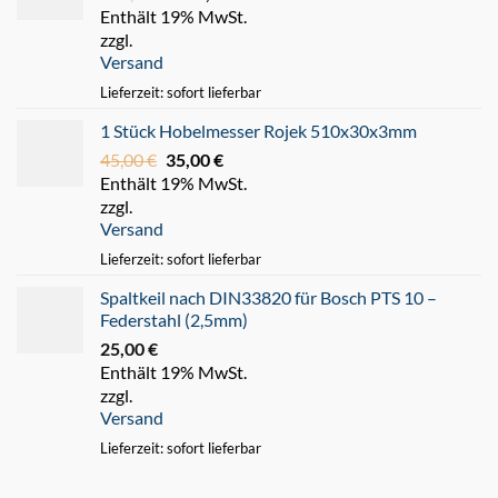
Enthält 19% MwSt.
Preis
Preis
zzgl.
war:
ist:
Versand
220,00 €
180,00 €.
Lieferzeit: sofort lieferbar
1 Stück Hobelmesser Rojek 510x30x3mm
45,00
€
Ursprünglicher
35,00
€
Aktueller
Enthält 19% MwSt.
Preis
Preis
zzgl.
war:
ist:
Versand
45,00 €
35,00 €.
Lieferzeit: sofort lieferbar
Spaltkeil nach DIN33820 für Bosch PTS 10 –
Federstahl (2,5mm)
25,00
€
Enthält 19% MwSt.
zzgl.
Versand
Lieferzeit: sofort lieferbar