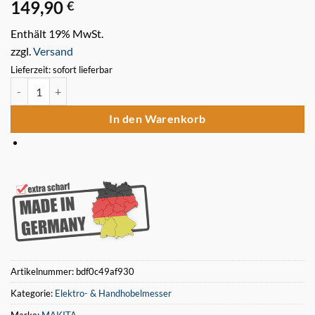
149,90
€
Enthält 19% MwSt.
zzgl.
Versand
Lieferzeit: sofort lieferbar
6 Stück Makita 2012NB 306 x 32 x 3 mm HSS Hobelmesser Menge
In den Warenkorb
Artikelnummer:
bdf0c49af930
Kategorie:
Elektro- & Handhobelmesser
Marke:
MAKITA