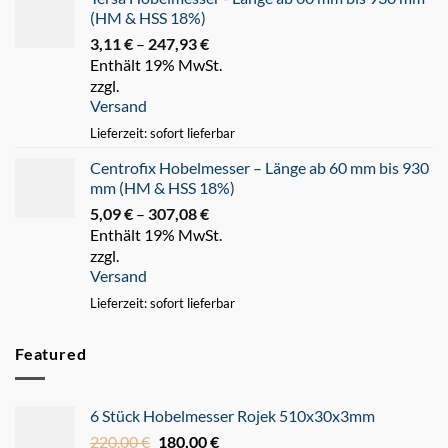
(HM & HSS 18%)
3,11
€
–
247,93
€
Preisspanne:
Enthält 19% MwSt.
3,11 €
zzgl.
bis
Versand
247,93 €
Lieferzeit: sofort lieferbar
Centrofix Hobelmesser – Länge ab 60 mm bis 930
mm (HM & HSS 18%)
5,09
€
–
307,08
€
Preisspanne:
Enthält 19% MwSt.
5,09 €
zzgl.
bis
Versand
307,08 €
Lieferzeit: sofort lieferbar
Featured
6 Stück Hobelmesser Rojek 510x30x3mm
220,00
€
Ursprünglicher
180,00
€
Aktueller