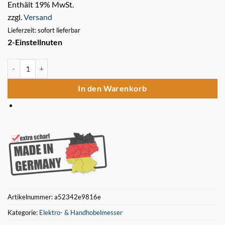
Enthält 19% MwSt.
zzgl.
Versand
Lieferzeit: sofort lieferbar
2-Einstellnuten
6 Stück Metabo Elektra Beckum HSS Hobelmesser HC 333 G 310x
In den Warenkorb
Artikelnummer:
a52342e9816e
Kategorie:
Elektro- & Handhobelmesser