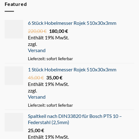
Featured
6 Stück Hobelmesser Rojek 510x30x3mm
220,00
€
Ursprünglicher
180,00
€
Aktueller
Enthält 19% MwSt.
Preis
Preis
zzgl.
war:
ist:
Versand
220,00 €
180,00 €.
Lieferzeit: sofort lieferbar
1 Stück Hobelmesser Rojek 510x30x3mm
45,00
€
Ursprünglicher
35,00
€
Aktueller
Enthält 19% MwSt.
Preis
Preis
zzgl.
war:
ist:
Versand
45,00 €
35,00 €.
Lieferzeit: sofort lieferbar
Spaltkeil nach DIN33820 für Bosch PTS 10 –
Federstahl (2,5mm)
25,00
€
Enthält 19% MwSt.