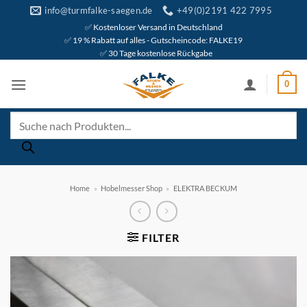
Zum
info@turmfalke-saegen.de
+49(0)2191 422 7995
Inhalt
✅ Kostenloser Versand in Deutschland
✅ 19 % Rabatt auf alles - Gutscheincode: FALKE19
springen
✅ 30 Tage kostenlose Rückgabe
0
Products
search
Home
»
Hobelmesser Shop
»
ELEKTRA BECKUM
FILTER