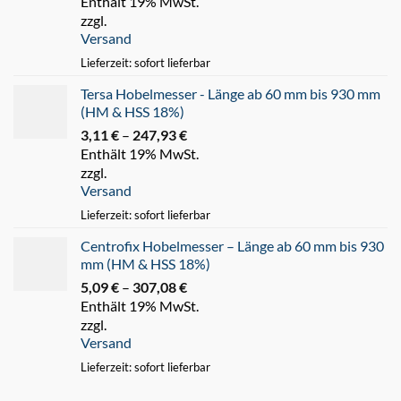
Enthält 19% MwSt.
3,54 €
zzgl.
bis
Versand
47,69 €
Lieferzeit: sofort lieferbar
Tersa Hobelmesser - Länge ab 60 mm bis 930 mm
(HM & HSS 18%)
3,11
€
–
247,93
€
Preisspanne:
Enthält 19% MwSt.
3,11 €
zzgl.
bis
Versand
247,93 €
Lieferzeit: sofort lieferbar
Centrofix Hobelmesser – Länge ab 60 mm bis 930
mm (HM & HSS 18%)
5,09
€
–
307,08
€
Preisspanne:
Enthält 19% MwSt.
5,09 €
zzgl.
bis
Versand
307,08 €
Lieferzeit: sofort lieferbar