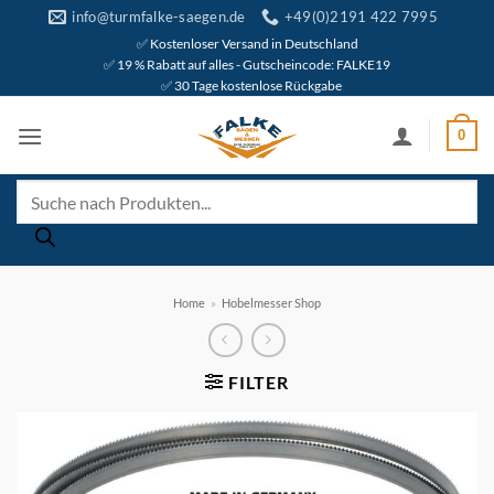
Zum
info@turmfalke-saegen.de
+49(0)2191 422 7995
Inhalt
✅ Kostenloser Versand in Deutschland
✅ 19 % Rabatt auf alles - Gutscheincode: FALKE19
springen
✅ 30 Tage kostenlose Rückgabe
0
Products
search
Home
»
Hobelmesser Shop
FILTER