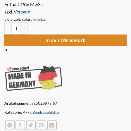
Enthält 19% MwSt.
zzgl.
Versand
Lieferzeit: sofort lieferbar
Bimetall Sägeband 687,57 x 12,7 x 0,51 mm 14/18 ZpZ für Akku Ba
In den Warenkorb
Artikelnummer:
7c502b97af67
Kategorie:
Akku Bandsägeblätter