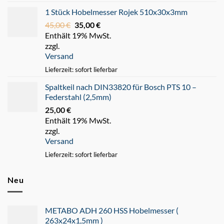
1 Stück Hobelmesser Rojek 510x30x3mm
45,00
€
Ursprünglicher
35,00
€
Aktueller
Enthält 19% MwSt.
Preis
Preis
zzgl.
war:
ist:
Versand
45,00 €
35,00 €.
Lieferzeit: sofort lieferbar
Spaltkeil nach DIN33820 für Bosch PTS 10 –
Federstahl (2,5mm)
25,00
€
Enthält 19% MwSt.
zzgl.
Versand
Lieferzeit: sofort lieferbar
Neu
METABO ADH 260 HSS Hobelmesser (
263x24x1,5mm )