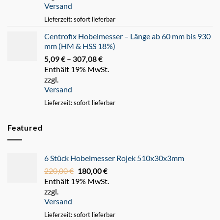
Versand
247,93 €
Lieferzeit: sofort lieferbar
Centrofix Hobelmesser – Länge ab 60 mm bis 930
mm (HM & HSS 18%)
5,09
€
–
307,08
€
Preisspanne:
Enthält 19% MwSt.
5,09 €
zzgl.
bis
Versand
307,08 €
Lieferzeit: sofort lieferbar
Featured
6 Stück Hobelmesser Rojek 510x30x3mm
220,00
€
Ursprünglicher
180,00
€
Aktueller
Enthält 19% MwSt.
Preis
Preis
zzgl.
war:
ist:
Versand
220,00 €
180,00 €.
Lieferzeit: sofort lieferbar