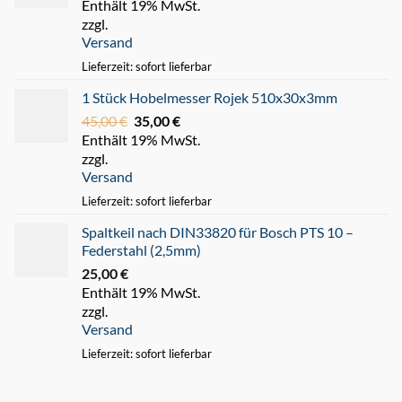
Enthält 19% MwSt.
Preis
Preis
zzgl.
war:
ist:
Versand
220,00 €
180,00 €.
Lieferzeit: sofort lieferbar
1 Stück Hobelmesser Rojek 510x30x3mm
45,00
€
Ursprünglicher
35,00
€
Aktueller
Enthält 19% MwSt.
Preis
Preis
zzgl.
war:
ist:
Versand
45,00 €
35,00 €.
Lieferzeit: sofort lieferbar
Spaltkeil nach DIN33820 für Bosch PTS 10 –
Federstahl (2,5mm)
25,00
€
Enthält 19% MwSt.
zzgl.
Versand
Lieferzeit: sofort lieferbar