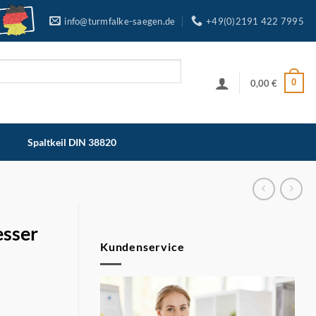
info@turmfalke-saegen.de
+49(0)2191 422 7995
0
0,00
€
Spaltkeil DIN 38820
esser
Kundenservice