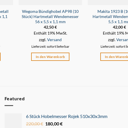
etall
Wegoma Bündighobel AP98 (10
Makita 1923 B (1
 1,1
Stück) Hartmetall Wendemesser
Hartmetall Wendem
56 x 5,5 x 1,1 mm
5,5 x 1,1 
42,50
€
42,00
€
Enthält 19% MwSt.
Enthält 19% 
zzgl.
Versand
zzgl.
Versa
r
Lieferzeit: sofort lieferbar
Lieferzeit: sofort l
In den Warenkorb
In den Waren
Featured
6 Stück Hobelmesser Rojek 510x30x3mm
220,00
€
Ursprünglicher
180,00
€
Aktueller