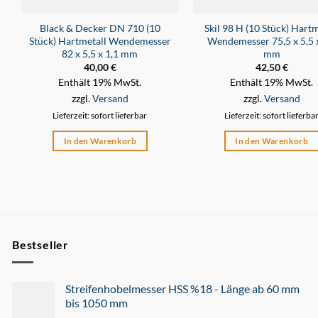
Black & Decker DN 710 (10
Skil 98 H (10 Stück) Hartm
Stück) Hartmetall Wendemesser
Wendemesser 75,5 x 5,5 x
82 x 5,5 x 1,1 mm
mm
40,00
€
42,50
€
Enthält 19% MwSt.
Enthält 19% MwSt.
zzgl.
Versand
zzgl.
Versand
Lieferzeit: sofort lieferbar
Lieferzeit: sofort lieferba
In den Warenkorb
In den Warenkorb
Bestseller
Streifenhobelmesser HSS %18 - Länge ab 60 mm
bis 1050 mm