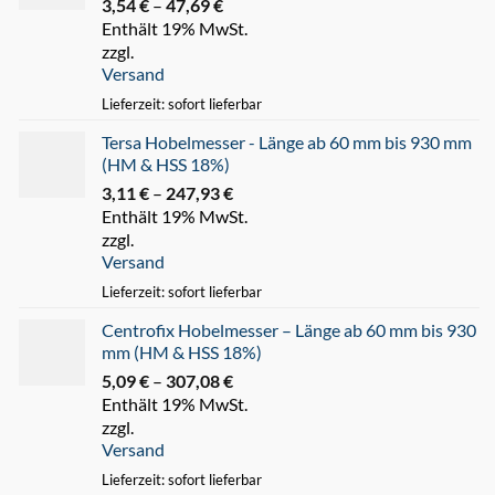
3,54
€
–
47,69
€
Preisspanne:
Enthält 19% MwSt.
3,54 €
zzgl.
bis
Versand
47,69 €
Lieferzeit: sofort lieferbar
Tersa Hobelmesser - Länge ab 60 mm bis 930 mm
(HM & HSS 18%)
3,11
€
–
247,93
€
Preisspanne:
Enthält 19% MwSt.
3,11 €
zzgl.
bis
Versand
247,93 €
Lieferzeit: sofort lieferbar
Centrofix Hobelmesser – Länge ab 60 mm bis 930
mm (HM & HSS 18%)
5,09
€
–
307,08
€
Preisspanne:
Enthält 19% MwSt.
5,09 €
zzgl.
bis
Versand
307,08 €
Lieferzeit: sofort lieferbar