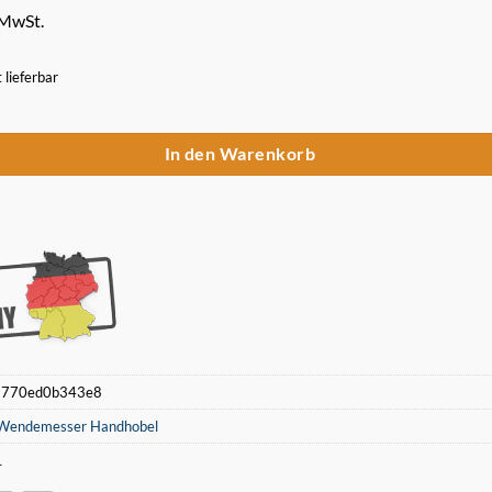
 MwSt.
t lieferbar
(10 Stück) Hartmetall Wendemesser 75,5 x 5,5 x 1,1 mm Menge
In den Warenkorb
:
770ed0b343e8
endemesser Handhobel
L