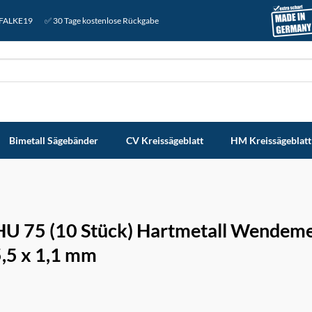
: FALKE19
✅ 30 Tage kostenlose Rückgabe
Bimetall Sägebänder
CV Kreissägeblatt
HM Kreissägeblatt
HU 75 (10 Stück) Hartmetall Wendem
5,5 x 1,1 mm