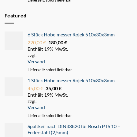
Lieferzeit: sofort lieferbar
Featured
6 Stück Hobelmesser Rojek 510x30x3mm
220,00
€
Ursprünglicher
180,00
€
Aktueller
Enthält 19% MwSt.
Preis
Preis
zzgl.
war:
ist:
Versand
220,00 €
180,00 €.
Lieferzeit: sofort lieferbar
1 Stück Hobelmesser Rojek 510x30x3mm
45,00
€
Ursprünglicher
35,00
€
Aktueller
Enthält 19% MwSt.
Preis
Preis
zzgl.
war:
ist:
Versand
45,00 €
35,00 €.
Lieferzeit: sofort lieferbar
Spaltkeil nach DIN33820 für Bosch PTS 10 –
Federstahl (2,5mm)