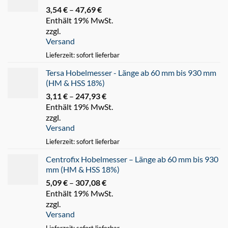
3,54
€
–
47,69
€
Preisspanne:
Enthält 19% MwSt.
3,54 €
zzgl.
bis
Versand
47,69 €
Lieferzeit: sofort lieferbar
Tersa Hobelmesser - Länge ab 60 mm bis 930 mm
(HM & HSS 18%)
3,11
€
–
247,93
€
Preisspanne:
Enthält 19% MwSt.
3,11 €
zzgl.
bis
Versand
247,93 €
Lieferzeit: sofort lieferbar
Centrofix Hobelmesser – Länge ab 60 mm bis 930
mm (HM & HSS 18%)
5,09
€
–
307,08
€
Preisspanne:
Enthält 19% MwSt.
5,09 €
zzgl.
bis
Versand
307,08 €