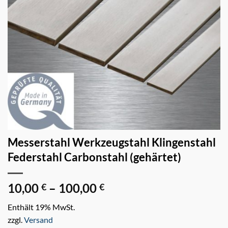
Messerstahl Werkzeugstahl Klingenstahl
Federstahl Carbonstahl (gehärtet)
10,00
–
100,00
Preisspanne:
€
€
10,00 €
Enthält 19% MwSt.
bis
zzgl.
Versand
100,00 €