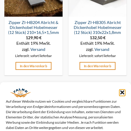
Zipper ZI-HB204 Abricht &
Zipper ZI-HB305 Abricht
Dickenhobel Hobelmesser
Dickenhobel Hobelmesser
(12 Stück) 210×16,5×1,5mm
(12 Stück) 310x22x1,8mm
129,90
€
132,50
€
Enthält 19% MwSt.
Enthält 19% MwSt.
zzgl.
Versand
zzgl.
Versand
Lieferzeit: sofort lieferbar
Lieferzeit: sofort lieferbar
In den Warenkorb
In den Warenkorb
Auf dieser Website nutzen wir Cookies und vergleichbare Funktionen zur
Bestseller
Verarbeitung von Endgeräteinformationen und personenbezogenen Daten.
Die Verarbeitung dient der Einbindung von Inhalten, externen Diensten und
Elementen Dritter, der statistischen Analyse/Messung, personalisierten
Streifenhobelmesser HSS %18 - Länge ab 60 mm
Werbung sowie der Einbindung sozialer Medien. Je nach Funktion werden
bis 1050 mm
dabei Daten an Dritte weitergegeben und von diesen verarbeitet.