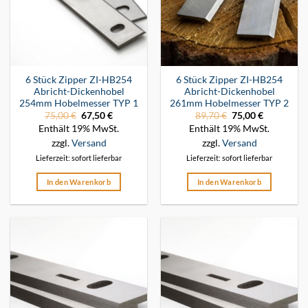
6 Stück Zipper ZI-HB254
6 Stück Zipper ZI-HB254
Abricht-Dickenhobel
Abricht-Dickenhobel
254mm Hobelmesser TYP 1
261mm Hobelmesser TYP 2
75,00
€
Ursprünglicher
67,50
€
Aktueller
89,70
€
Ursprünglicher
75,00
€
Aktueller
Preis
Preis
Preis
Preis
Enthält 19% MwSt.
Enthält 19% MwSt.
war:
ist:
war:
ist:
75,00 €
67,50 €.
89,70 €
75,00 €.
zzgl.
Versand
zzgl.
Versand
Lieferzeit: sofort lieferbar
Lieferzeit: sofort lieferbar
In den Warenkorb
In den Warenkorb