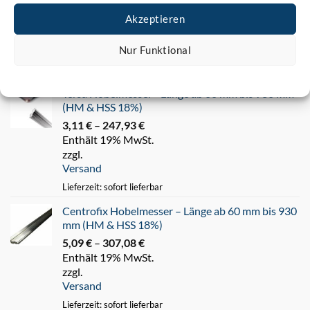
3,54
€
–
47,69
€
Preisspanne:
Akzeptieren
Enthält 19% MwSt.
3,54 €
zzgl.
bis
Versand
Nur Funktional
47,69 €
Lieferzeit: sofort lieferbar
Cookie-Richtlinie
Datenschutz
Impressum
Tersa Hobelmesser - Länge ab 60 mm bis 930 mm
(HM & HSS 18%)
3,11
€
–
247,93
€
Preisspanne:
Enthält 19% MwSt.
3,11 €
zzgl.
bis
Versand
247,93 €
Lieferzeit: sofort lieferbar
Centrofix Hobelmesser – Länge ab 60 mm bis 930
mm (HM & HSS 18%)
5,09
€
–
307,08
€
Preisspanne:
Enthält 19% MwSt.
5,09 €
zzgl.
bis
Versand
307,08 €
Lieferzeit: sofort lieferbar