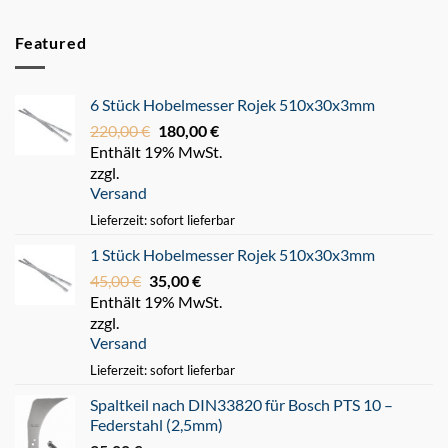
Featured
6 Stück Hobelmesser Rojek 510x30x3mm
220,00
€
Ursprünglicher
180,00
€
Aktueller
Enthält 19% MwSt.
Preis
Preis
zzgl.
war:
ist:
Versand
220,00 €
180,00 €.
Lieferzeit: sofort lieferbar
1 Stück Hobelmesser Rojek 510x30x3mm
45,00
€
Ursprünglicher
35,00
€
Aktueller
Enthält 19% MwSt.
Preis
Preis
zzgl.
war:
ist:
Versand
45,00 €
35,00 €.
Lieferzeit: sofort lieferbar
Spaltkeil nach DIN33820 für Bosch PTS 10 –
Federstahl (2,5mm)