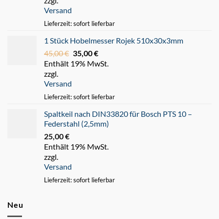
zzgl.
war:
ist:
Versand
220,00 €
180,00 €.
Lieferzeit: sofort lieferbar
1 Stück Hobelmesser Rojek 510x30x3mm
45,00
€
Ursprünglicher
35,00
€
Aktueller
Enthält 19% MwSt.
Preis
Preis
zzgl.
war:
ist:
Versand
45,00 €
35,00 €.
Lieferzeit: sofort lieferbar
Spaltkeil nach DIN33820 für Bosch PTS 10 –
Federstahl (2,5mm)
25,00
€
Enthält 19% MwSt.
zzgl.
Versand
Lieferzeit: sofort lieferbar
Neu