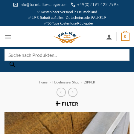
Zum
info@turmfalke-saegen.de
+49(0)2191 422 7995
Inhalt
✅ Kostenloser Versand in Deutschland
✅ 19 % Rabatt auf alles - Gutscheincode: FALKE19
springen
✅ 30 Tage kostenlose Rückgabe
0
Products
search
Home
»
Hobelmesser Shop
»
ZIPPER
FILTER