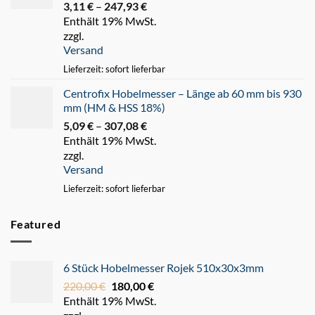
3,11
€
–
247,93
€
Preisspanne:
Enthält 19% MwSt.
3,11 €
zzgl.
bis
Versand
247,93 €
Lieferzeit: sofort lieferbar
Centrofix Hobelmesser – Länge ab 60 mm bis 930
mm (HM & HSS 18%)
5,09
€
–
307,08
€
Preisspanne:
Enthält 19% MwSt.
5,09 €
zzgl.
bis
Versand
307,08 €
Lieferzeit: sofort lieferbar
Featured
6 Stück Hobelmesser Rojek 510x30x3mm
220,00
€
Ursprünglicher
180,00
€
Aktueller
Enthält 19% MwSt.
Preis
Preis