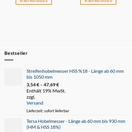
In den Warenkorb
In den Warenkorb
Bestseller
Streifenhobelmesser HSS %18 - Länge ab 60 mm
bis 1050 mm
3,54
€
–
47,69
€
Preisspanne:
Enthält 19% MwSt.
3,54 €
zzgl.
bis
Versand
47,69 €
Lieferzeit: sofort lieferbar
Tersa Hobelmesser - Länge ab 60 mm bis 930 mm
(HM & HSS 18%)