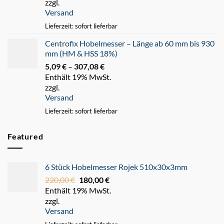
zzgl.
bis
Versand
247,93 €
Lieferzeit: sofort lieferbar
Centrofix Hobelmesser – Länge ab 60 mm bis 930
mm (HM & HSS 18%)
5,09
€
–
307,08
€
Preisspanne:
Enthält 19% MwSt.
5,09 €
zzgl.
bis
Versand
307,08 €
Lieferzeit: sofort lieferbar
Featured
6 Stück Hobelmesser Rojek 510x30x3mm
220,00
€
Ursprünglicher
180,00
€
Aktueller
Enthält 19% MwSt.
Preis
Preis
zzgl.
war:
ist:
Versand
220,00 €
180,00 €.