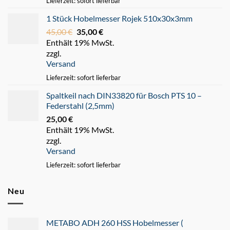
Lieferzeit: sofort lieferbar
1 Stück Hobelmesser Rojek 510x30x3mm
45,00
€
Ursprünglicher
35,00
€
Aktueller
Enthält 19% MwSt.
Preis
Preis
zzgl.
war:
ist:
Versand
45,00 €
35,00 €.
Lieferzeit: sofort lieferbar
Spaltkeil nach DIN33820 für Bosch PTS 10 –
Federstahl (2,5mm)
25,00
€
Enthält 19% MwSt.
zzgl.
Versand
Lieferzeit: sofort lieferbar
Neu
METABO ADH 260 HSS Hobelmesser (