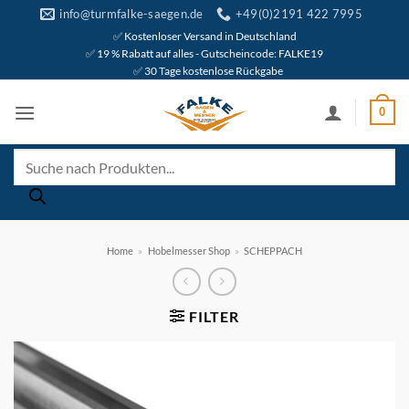
Zum
info@turmfalke-saegen.de
+49(0)2191 422 7995
Inhalt
✅ Kostenloser Versand in Deutschland
✅ 19 % Rabatt auf alles - Gutscheincode: FALKE19
springen
✅ 30 Tage kostenlose Rückgabe
0
Products
search
Home
»
Hobelmesser Shop
»
SCHEPPACH
FILTER