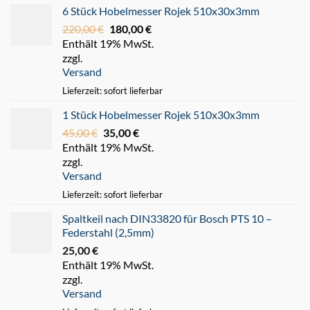
6 Stück Hobelmesser Rojek 510x30x3mm
220,00
€
Ursprünglicher
180,00
€
Aktueller
Enthält 19% MwSt.
Preis
Preis
zzgl.
war:
ist:
Versand
220,00 €
180,00 €.
Lieferzeit: sofort lieferbar
1 Stück Hobelmesser Rojek 510x30x3mm
45,00
€
Ursprünglicher
35,00
€
Aktueller
Enthält 19% MwSt.
Preis
Preis
zzgl.
war:
ist:
Versand
45,00 €
35,00 €.
Lieferzeit: sofort lieferbar
Spaltkeil nach DIN33820 für Bosch PTS 10 –
Federstahl (2,5mm)
25,00
€
Enthält 19% MwSt.
zzgl.
Versand