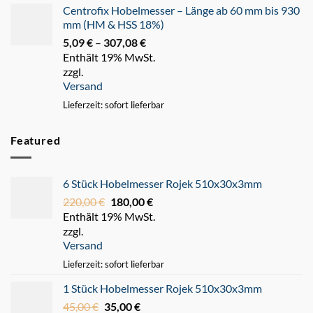
Centrofix Hobelmesser – Länge ab 60 mm bis 930
mm (HM & HSS 18%)
5,09
€
–
307,08
€
Preisspanne:
Enthält 19% MwSt.
5,09 €
zzgl.
bis
Versand
307,08 €
Lieferzeit: sofort lieferbar
Featured
6 Stück Hobelmesser Rojek 510x30x3mm
220,00
€
Ursprünglicher
180,00
€
Aktueller
Enthält 19% MwSt.
Preis
Preis
zzgl.
war:
ist:
Versand
220,00 €
180,00 €.
Lieferzeit: sofort lieferbar
1 Stück Hobelmesser Rojek 510x30x3mm
45,00
€
Ursprünglicher
35,00
€
Aktueller