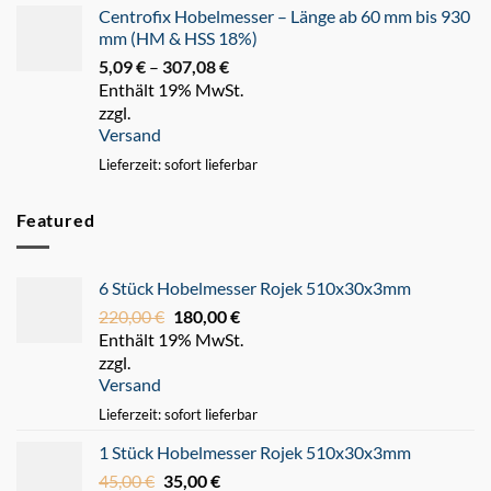
Centrofix Hobelmesser – Länge ab 60 mm bis 930
mm (HM & HSS 18%)
5,09
€
–
307,08
€
Preisspanne:
Enthält 19% MwSt.
5,09 €
zzgl.
bis
Versand
307,08 €
Lieferzeit: sofort lieferbar
Featured
6 Stück Hobelmesser Rojek 510x30x3mm
220,00
€
Ursprünglicher
180,00
€
Aktueller
Enthält 19% MwSt.
Preis
Preis
zzgl.
war:
ist:
Versand
220,00 €
180,00 €.
Lieferzeit: sofort lieferbar
1 Stück Hobelmesser Rojek 510x30x3mm
45,00
€
Ursprünglicher
35,00
€
Aktueller