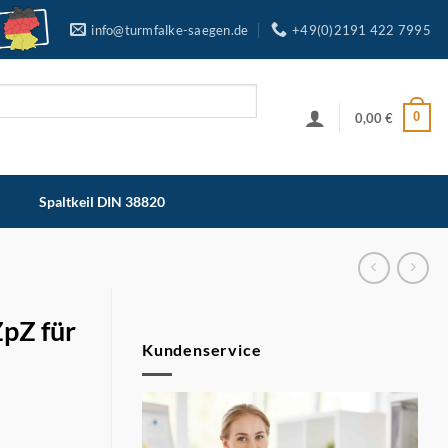
info@turmfalke-saegen.de
+49(0)2191 422 7995
0
0,00
€
Spaltkeil DIN 38820
ZpZ für
Kundenservice