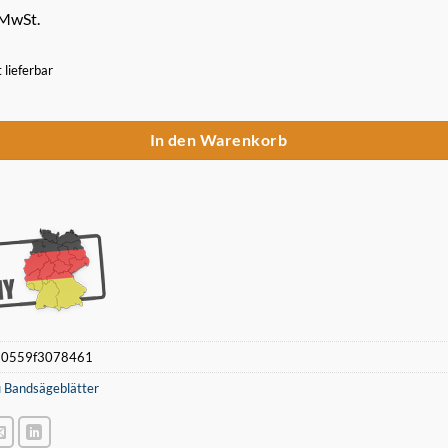
 MwSt.
t lieferbar
Sägeband 730 x 13 x 0,5 mm 14 ZpZ für Akku Bandsäge MAKITA E-04117
In den Warenkorb
:
0559f3078461
 Bandsägeblätter