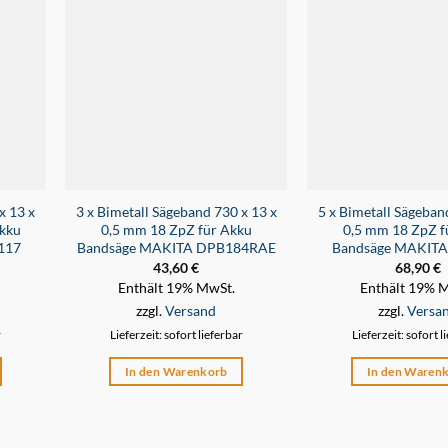
x 13 x
3 x Bimetall Sägeband 730 x 13 x
5 x Bimetall Sägeban
kku
0,5 mm 18 ZpZ für Akku
0,5 mm 18 ZpZ f
117
Bandsäge MAKITA DPB184RAE
Bandsäge MAKITA
43,60
€
68,90
€
Enthält 19% MwSt.
Enthält 19% 
zzgl.
Versand
zzgl.
Versa
r
Lieferzeit: sofort lieferbar
Lieferzeit: sofort l
In den Warenkorb
In den Waren