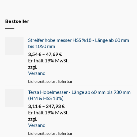
Bestseller
Streifenhobelmesser HSS %18 - Länge ab 60 mm
bis 1050 mm
3,54
€
–
47,69
€
Preisspanne:
Enthält 19% MwSt.
3,54 €
zzgl.
bis
Versand
47,69 €
Lieferzeit: sofort lieferbar
Tersa Hobelmesser - Länge ab 60 mm bis 930 mm
(HM & HSS 18%)
3,11
€
–
247,93
€
Preisspanne:
Enthält 19% MwSt.
3,11 €
zzgl.
bis
Versand
247,93 €
Lieferzeit: sofort lieferbar