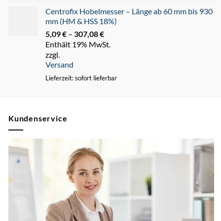
Centrofix Hobelmesser – Länge ab 60 mm bis 930
mm (HM & HSS 18%)
5,09
€
–
307,08
€
Preisspanne:
Enthält 19% MwSt.
5,09 €
zzgl.
bis
Versand
307,08 €
Lieferzeit: sofort lieferbar
Kundenservice