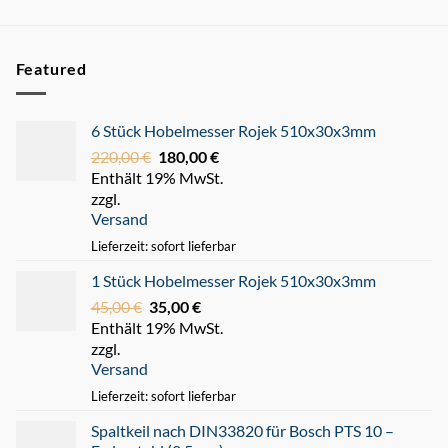
Featured
6 Stück Hobelmesser Rojek 510x30x3mm
220,00
€
Ursprünglicher
180,00
€
Aktueller
Enthält 19% MwSt.
Preis
Preis
zzgl.
war:
ist:
Versand
220,00 €
180,00 €.
Lieferzeit: sofort lieferbar
1 Stück Hobelmesser Rojek 510x30x3mm
45,00
€
Ursprünglicher
35,00
€
Aktueller
Enthält 19% MwSt.
Preis
Preis
zzgl.
war:
ist:
Versand
45,00 €
35,00 €.
Lieferzeit: sofort lieferbar
Spaltkeil nach DIN33820 für Bosch PTS 10 –