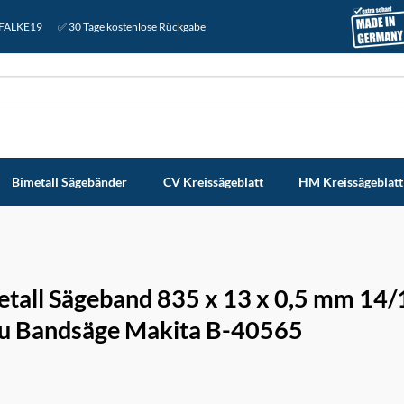
: FALKE19
✅ 30 Tage kostenlose Rückgabe
Bimetall Sägebänder
CV Kreissägeblatt
HM Kreissägeblatt
etall Sägeband 835 x 13 x 0,5 mm 14
ku Bandsäge Makita B-40565