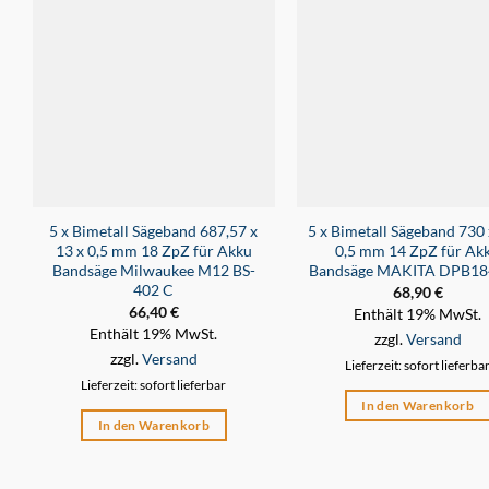
5 x Bimetall Sägeband 687,57 x
5 x Bimetall Sägeband 730 
13 x 0,5 mm 18 ZpZ für Akku
0,5 mm 14 ZpZ für Ak
Bandsäge Milwaukee M12 BS-
Bandsäge MAKITA DPB1
402 C
68,90
€
66,40
€
Enthält 19% MwSt.
Enthält 19% MwSt.
zzgl.
Versand
zzgl.
Versand
Lieferzeit: sofort lieferba
Lieferzeit: sofort lieferbar
In den Warenkorb
In den Warenkorb