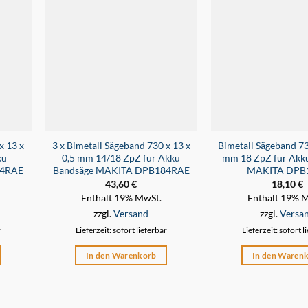
x 13 x
3 x Bimetall Sägeband 730 x 13 x
Bimetall Sägeband 73
ku
0,5 mm 14/18 ZpZ für Akku
mm 18 ZpZ für Akk
84RAE
Bandsäge MAKITA DPB184RAE
MAKITA DPB
43,60
€
18,10
€
Enthält 19% MwSt.
Enthält 19% 
zzgl.
Versand
zzgl.
Versa
r
Lieferzeit: sofort lieferbar
Lieferzeit: sofort l
In den Warenkorb
In den Waren