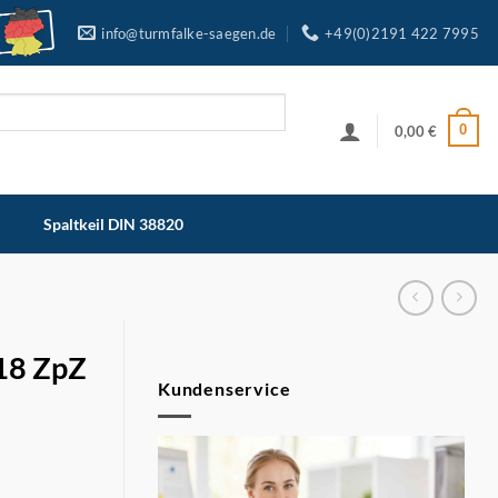
info@turmfalke-saegen.de
+49(0)2191 422 7995
0
0,00
€
Spaltkeil DIN 38820
/18 ZpZ
Kundenservice