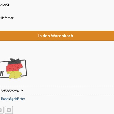
 MwSt.
t lieferbar
Sägeband 835 x 13 x 0,5 mm 14/18 ZpZ für Akku Bandsäge Makita B-405
In den Warenkorb
:
2cf585929a19
 Bandsägeblätter