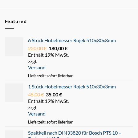
Featured
6 Stück Hobelmesser Rojek 510x30x3mm
220,00
€
Ursprünglicher
180,00
€
Aktueller
Enthält 19% MwSt.
Preis
Preis
zzgl.
war:
ist:
Versand
220,00 €
180,00 €.
Lieferzeit: sofort lieferbar
1 Stück Hobelmesser Rojek 510x30x3mm
45,00
€
Ursprünglicher
35,00
€
Aktueller
Enthält 19% MwSt.
Preis
Preis
zzgl.
war:
ist:
Versand
45,00 €
35,00 €.
Lieferzeit: sofort lieferbar
Spaltkeil nach DIN33820 für Bosch PTS 10 –