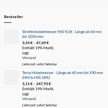
Bestseller
Streifenhobelmesser HSS %18 - Länge ab 60 mm
bis 1050 mm
3,54
€
–
47,69
€
Preisspanne:
Enthält 19% MwSt.
3,54 €
zzgl.
bis
Versand
47,69 €
Lieferzeit: sofort lieferbar
Tersa Hobelmesser - Länge ab 60 mm bis 930 mm
(HM & HSS 18%)
3,11
€
–
247,93
€
Preisspanne:
Enthält 19% MwSt.
3,11 €
zzgl.
bis
Versand
247,93 €
Lieferzeit: sofort lieferbar