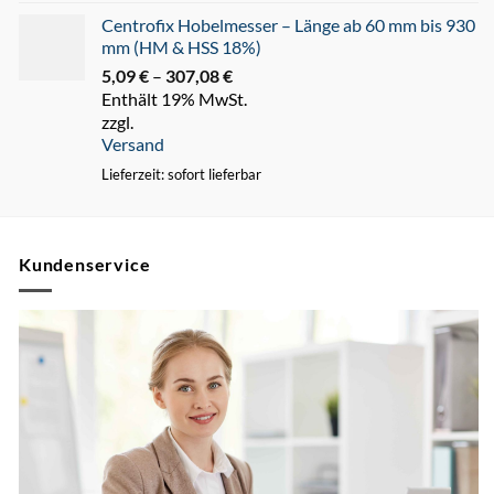
Centrofix Hobelmesser – Länge ab 60 mm bis 930
mm (HM & HSS 18%)
5,09
€
–
307,08
€
Preisspanne:
Enthält 19% MwSt.
5,09 €
zzgl.
bis
Versand
307,08 €
Lieferzeit: sofort lieferbar
Kundenservice