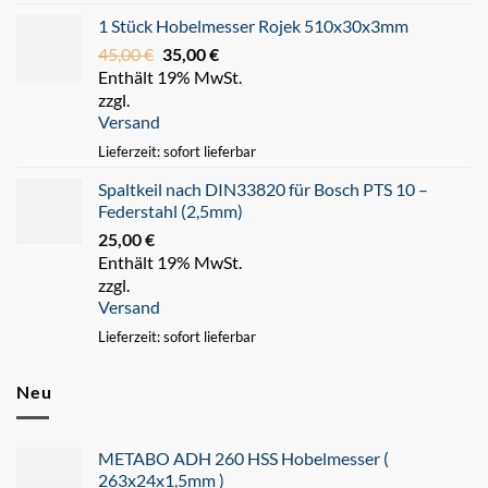
1 Stück Hobelmesser Rojek 510x30x3mm
45,00
€
Ursprünglicher
35,00
€
Aktueller
Enthält 19% MwSt.
Preis
Preis
zzgl.
war:
ist:
Versand
45,00 €
35,00 €.
Lieferzeit: sofort lieferbar
Spaltkeil nach DIN33820 für Bosch PTS 10 –
Federstahl (2,5mm)
25,00
€
Enthält 19% MwSt.
zzgl.
Versand
Lieferzeit: sofort lieferbar
Neu
METABO ADH 260 HSS Hobelmesser (
263x24x1,5mm )