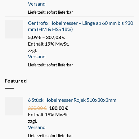
Versand
247,93 €
Lieferzeit: sofort lieferbar
Centrofix Hobelmesser – Länge ab 60 mm bis 930
mm (HM & HSS 18%)
5,09
€
–
307,08
€
Preisspanne:
Enthält 19% MwSt.
5,09 €
zzgl.
bis
Versand
307,08 €
Lieferzeit: sofort lieferbar
Featured
6 Stück Hobelmesser Rojek 510x30x3mm
220,00
€
Ursprünglicher
180,00
€
Aktueller
Enthält 19% MwSt.
Preis
Preis
zzgl.
war:
ist:
Versand
220,00 €
180,00 €.
Lieferzeit: sofort lieferbar