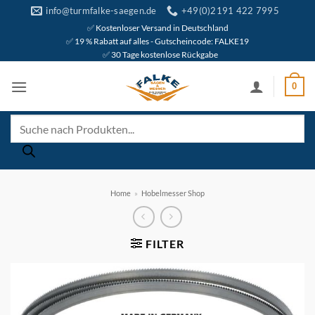
Zum
info@turmfalke-saegen.de
+49(0)2191 422 7995
Inhalt
✅ Kostenloser Versand in Deutschland
✅ 19 % Rabatt auf alles - Gutscheincode: FALKE19
springen
✅ 30 Tage kostenlose Rückgabe
0
Products
search
Home
»
Hobelmesser Shop
FILTER