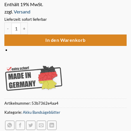
Enthält 19% MwSt.
zzgl.
Versand
Lieferzeit: sofort lieferbar
3 x Bimetall Sägeband 835 x 13 x 0,5 mm 18 ZpZ für Akku Bandsäge
In den Warenkorb
Artikelnummer:
53b7362e4aa4
Kategorie:
Akku Bandsägeblätter