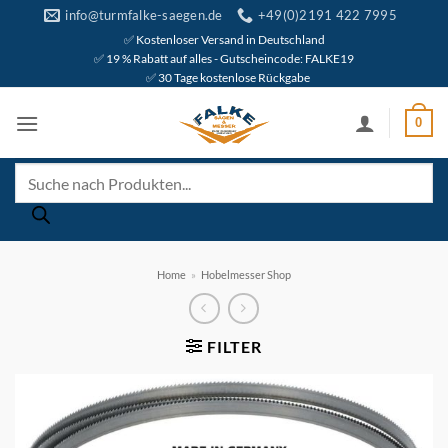
Zum
info@turmfalke-saegen.de
+49(0)2191 422 7995
Inhalt
✅ Kostenloser Versand in Deutschland
✅ 19 % Rabatt auf alles - Gutscheincode: FALKE19
springen
✅ 30 Tage kostenlose Rückgabe
0
Products
search
Home
»
Hobelmesser Shop
FILTER