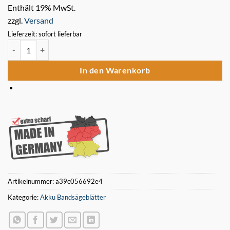
Enthält 19% MwSt.
zzgl.
Versand
Lieferzeit: sofort lieferbar
5 x Bimetall Sägeband 1139,83 x 12,7 x 0,51 mm 18 ZpZ für Akku 
In den Warenkorb
Artikelnummer:
a39c056692e4
Kategorie:
Akku Bandsägeblätter