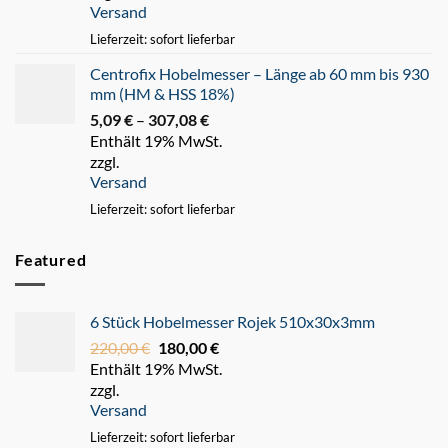
Versand
247,93 €
Lieferzeit: sofort lieferbar
Centrofix Hobelmesser – Länge ab 60 mm bis 930
mm (HM & HSS 18%)
5,09
€
–
307,08
€
Preisspanne:
Enthält 19% MwSt.
5,09 €
zzgl.
bis
Versand
307,08 €
Lieferzeit: sofort lieferbar
Featured
6 Stück Hobelmesser Rojek 510x30x3mm
220,00
€
Ursprünglicher
180,00
€
Aktueller
Enthält 19% MwSt.
Preis
Preis
zzgl.
war:
ist:
Versand
220,00 €
180,00 €.
Lieferzeit: sofort lieferbar