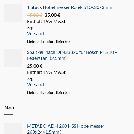
1 Stück Hobelmesser Rojek 510x30x3mm
45,00
€
Ursprünglicher
35,00
€
Aktueller
Enthält 19% MwSt.
Preis
Preis
zzgl.
war:
ist:
Versand
45,00 €
35,00 €.
Lieferzeit: sofort lieferbar
Spaltkeil nach DIN33820 für Bosch PTS 10 –
Federstahl (2,5mm)
25,00
€
Enthält 19% MwSt.
zzgl.
Versand
Lieferzeit: sofort lieferbar
Neu
METABO ADH 260 HSS Hobelmesser (
263x24x1,5mm )