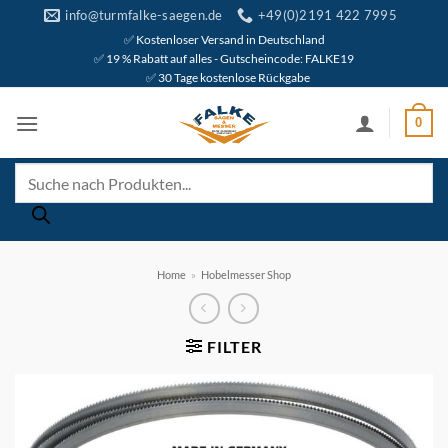
Zum
info@turmfalke-saegen.de
+49(0)2191 422 7995
Inhalt
✅ Kostenloser Versand in Deutschland
✅ 19 % Rabatt auf alles - Gutscheincode: FALKE19
springen
✅ 30 Tage kostenlose Rückgabe
0
Products
search
Home
»
Hobelmesser Shop
FILTER