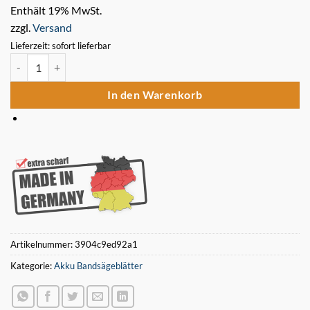
Enthält 19% MwSt.
zzgl.
Versand
Lieferzeit: sofort lieferbar
5 x Bimetall Sägeband 1140 x 13 x 0,5 mm 14/18 ZpZ für Akku Band
In den Warenkorb
Artikelnummer:
3904c9ed92a1
Kategorie:
Akku Bandsägeblätter