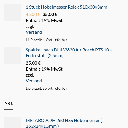
1 Stück Hobelmesser Rojek 510x30x3mm
45,00
€
Ursprünglicher
35,00
€
Aktueller
Enthält 19% MwSt.
Preis
Preis
zzgl.
war:
ist:
Versand
45,00 €
35,00 €.
Lieferzeit: sofort lieferbar
Spaltkeil nach DIN33820 für Bosch PTS 10 –
Federstahl (2,5mm)
25,00
€
Enthält 19% MwSt.
zzgl.
Versand
Lieferzeit: sofort lieferbar
Neu
METABO ADH 260 HSS Hobelmesser (
263x24x1,5mm )