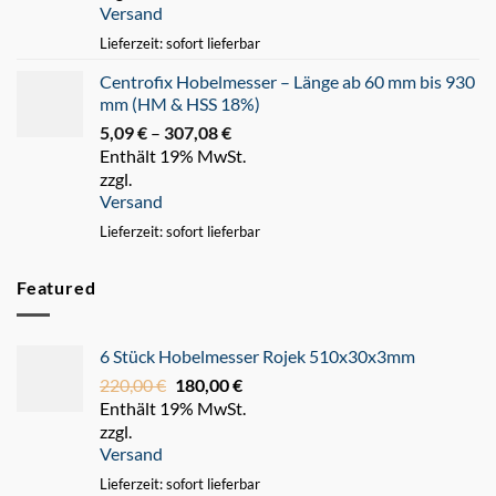
Versand
247,93 €
Lieferzeit: sofort lieferbar
Centrofix Hobelmesser – Länge ab 60 mm bis 930
mm (HM & HSS 18%)
5,09
€
–
307,08
€
Preisspanne:
Enthält 19% MwSt.
5,09 €
zzgl.
bis
Versand
307,08 €
Lieferzeit: sofort lieferbar
Featured
6 Stück Hobelmesser Rojek 510x30x3mm
220,00
€
Ursprünglicher
180,00
€
Aktueller
Enthält 19% MwSt.
Preis
Preis
zzgl.
war:
ist:
Versand
220,00 €
180,00 €.
Lieferzeit: sofort lieferbar