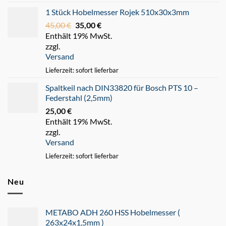
1 Stück Hobelmesser Rojek 510x30x3mm
45,00
€
Ursprünglicher
35,00
€
Aktueller
Enthält 19% MwSt.
Preis
Preis
zzgl.
war:
ist:
Versand
45,00 €
35,00 €.
Lieferzeit: sofort lieferbar
Spaltkeil nach DIN33820 für Bosch PTS 10 –
Federstahl (2,5mm)
25,00
€
Enthält 19% MwSt.
zzgl.
Versand
Lieferzeit: sofort lieferbar
Neu
METABO ADH 260 HSS Hobelmesser (
263x24x1,5mm )