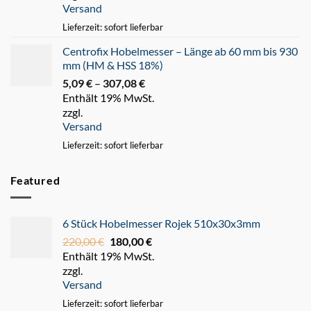
Versand
247,93 €
Lieferzeit: sofort lieferbar
Centrofix Hobelmesser – Länge ab 60 mm bis 930
mm (HM & HSS 18%)
5,09
€
–
307,08
€
Preisspanne:
Enthält 19% MwSt.
5,09 €
zzgl.
bis
Versand
307,08 €
Lieferzeit: sofort lieferbar
Featured
6 Stück Hobelmesser Rojek 510x30x3mm
220,00
€
Ursprünglicher
180,00
€
Aktueller
Enthält 19% MwSt.
Preis
Preis
zzgl.
war:
ist:
Versand
220,00 €
180,00 €.
Lieferzeit: sofort lieferbar