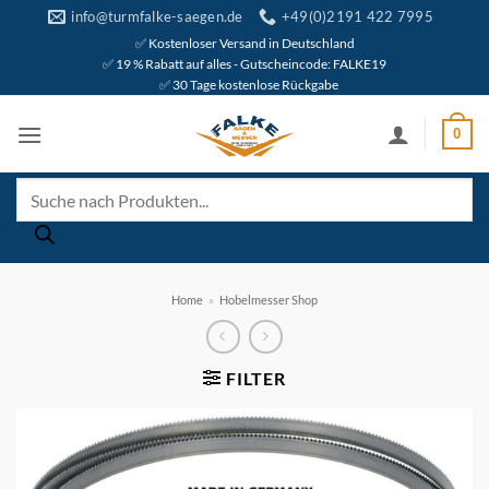
Zum
info@turmfalke-saegen.de
+49(0)2191 422 7995
Inhalt
✅ Kostenloser Versand in Deutschland
✅ 19 % Rabatt auf alles - Gutscheincode: FALKE19
springen
✅ 30 Tage kostenlose Rückgabe
0
Products
search
Home
»
Hobelmesser Shop
FILTER