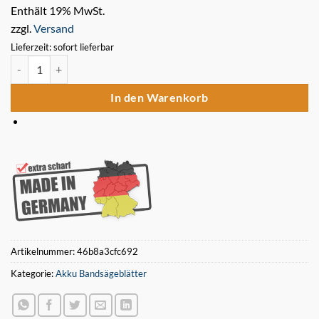
Enthält 19% MwSt.
zzgl.
Versand
Lieferzeit: sofort lieferbar
5 x Bimetall Sägeband 1140 x 13 x 0,5 mm 14/18 ZpZ für Akku Ban
In den Warenkorb
Artikelnummer:
46b8a3cfc692
Kategorie:
Akku Bandsägeblätter