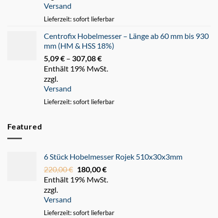
Versand
247,93 €
Lieferzeit: sofort lieferbar
Centrofix Hobelmesser – Länge ab 60 mm bis 930
mm (HM & HSS 18%)
5,09
€
–
307,08
€
Preisspanne:
Enthält 19% MwSt.
5,09 €
zzgl.
bis
Versand
307,08 €
Lieferzeit: sofort lieferbar
Featured
6 Stück Hobelmesser Rojek 510x30x3mm
220,00
€
Ursprünglicher
180,00
€
Aktueller
Enthält 19% MwSt.
Preis
Preis
zzgl.
war:
ist:
Versand
220,00 €
180,00 €.
Lieferzeit: sofort lieferbar