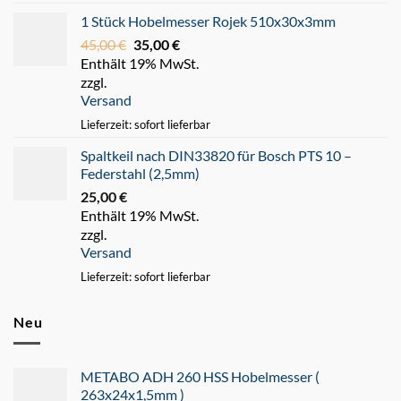
1 Stück Hobelmesser Rojek 510x30x3mm
45,00
€
Ursprünglicher
35,00
€
Aktueller
Enthält 19% MwSt.
Preis
Preis
zzgl.
war:
ist:
Versand
45,00 €
35,00 €.
Lieferzeit: sofort lieferbar
Spaltkeil nach DIN33820 für Bosch PTS 10 –
Federstahl (2,5mm)
25,00
€
Enthält 19% MwSt.
zzgl.
Versand
Lieferzeit: sofort lieferbar
Neu
METABO ADH 260 HSS Hobelmesser (
263x24x1,5mm )