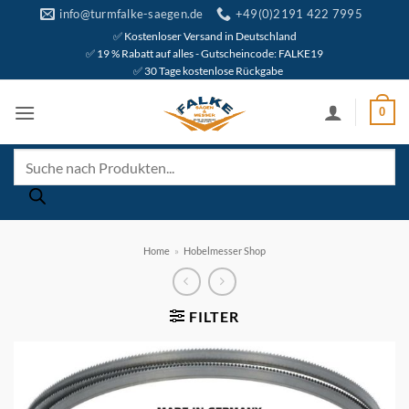
Zum
info@turmfalke-saegen.de
+49(0)2191 422 7995
Inhalt
✅ Kostenloser Versand in Deutschland
✅ 19 % Rabatt auf alles - Gutscheincode: FALKE19
springen
✅ 30 Tage kostenlose Rückgabe
0
Products
search
Home
»
Hobelmesser Shop
FILTER