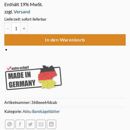
Enthält 19% MwSt.
zzgl.
Versand
Lieferzeit: sofort lieferbar
5 x Bimetall Sägeband 1140 x 13 x 0,5 mm 18 ZpZ für Akku Bandsäg
In den Warenkorb
Artikelnummer:
368eee64dcab
Kategorie:
Akku Bandsägeblätter