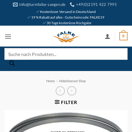
Zum
info@turmfalke-saegen.de
+49(0)2191 422 7995
Inhalt
✅ Kostenloser Versand in Deutschland
✅ 19 % Rabatt auf alles - Gutscheincode: FALKE19
springen
✅ 30 Tage kostenlose Rückgabe
0
Products
search
Home
»
Hobelmesser Shop
FILTER