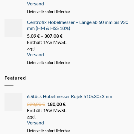
Versand
247,93 €
Lieferzeit: sofort lieferbar
Centrofix Hobelmesser – Länge ab 60 mm bis 930
mm (HM & HSS 18%)
5,09
€
–
307,08
€
Preisspanne:
Enthält 19% MwSt.
5,09 €
zzgl.
bis
Versand
307,08 €
Lieferzeit: sofort lieferbar
Featured
6 Stück Hobelmesser Rojek 510x30x3mm
220,00
€
Ursprünglicher
180,00
€
Aktueller
Enthält 19% MwSt.
Preis
Preis
zzgl.
war:
ist:
Versand
220,00 €
180,00 €.
Lieferzeit: sofort lieferbar