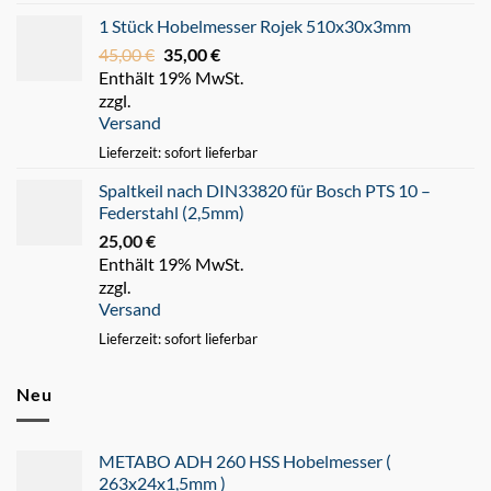
1 Stück Hobelmesser Rojek 510x30x3mm
45,00
€
Ursprünglicher
35,00
€
Aktueller
Enthält 19% MwSt.
Preis
Preis
zzgl.
war:
ist:
Versand
45,00 €
35,00 €.
Lieferzeit: sofort lieferbar
Spaltkeil nach DIN33820 für Bosch PTS 10 –
Federstahl (2,5mm)
25,00
€
Enthält 19% MwSt.
zzgl.
Versand
Lieferzeit: sofort lieferbar
Neu
METABO ADH 260 HSS Hobelmesser (
263x24x1,5mm )