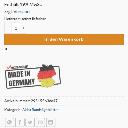
Enthält 19% MwSt.
zzgl.
Versand
Lieferzeit: sofort lieferbar
5 x Bimetall Sägeband 1140 x 13 x 0,5 mm 18 ZpZ für Akku Bandsäg
In den Warenkorb
Artikelnummer:
29515563de47
Kategorie:
Akku Bandsägeblätter