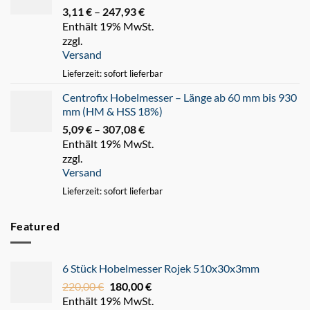
3,11
€
–
247,93
€
Preisspanne:
Enthält 19% MwSt.
3,11 €
zzgl.
bis
Versand
247,93 €
Lieferzeit: sofort lieferbar
Centrofix Hobelmesser – Länge ab 60 mm bis 930
mm (HM & HSS 18%)
5,09
€
–
307,08
€
Preisspanne:
Enthält 19% MwSt.
5,09 €
zzgl.
bis
Versand
307,08 €
Lieferzeit: sofort lieferbar
Featured
6 Stück Hobelmesser Rojek 510x30x3mm
220,00
€
Ursprünglicher
180,00
€
Aktueller
Enthält 19% MwSt.
Preis
Preis