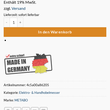
Enthält 19% MwSt.
zzgl.
Versand
Lieferzeit: sofort lieferbar
6 Stück Hobelmesser Metabo 263x25x3 Typ: ADH 2060 D Menge
In den Warenkorb
Artikelnummer:
4c5a00a86205
Kategorie:
Elektro- & Handhobelmesser
Marke:
METABO