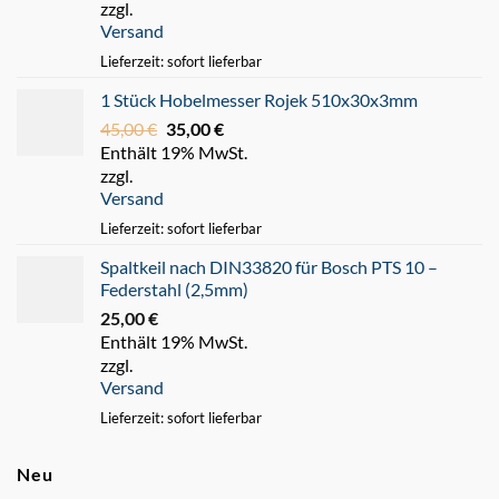
zzgl.
war:
ist:
Versand
220,00 €
180,00 €.
Lieferzeit: sofort lieferbar
1 Stück Hobelmesser Rojek 510x30x3mm
45,00
€
Ursprünglicher
35,00
€
Aktueller
Enthält 19% MwSt.
Preis
Preis
zzgl.
war:
ist:
Versand
45,00 €
35,00 €.
Lieferzeit: sofort lieferbar
Spaltkeil nach DIN33820 für Bosch PTS 10 –
Federstahl (2,5mm)
25,00
€
Enthält 19% MwSt.
zzgl.
Versand
Lieferzeit: sofort lieferbar
Neu