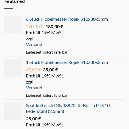
Featured
6 Stück Hobelmesser Rojek 510x30x3mm
220,00
€
Ursprünglicher
180,00
€
Aktueller
Enthält 19% MwSt.
Preis
Preis
zzgl.
war:
ist:
Versand
220,00 €
180,00 €.
Lieferzeit: sofort lieferbar
1 Stück Hobelmesser Rojek 510x30x3mm
45,00
€
Ursprünglicher
35,00
€
Aktueller
Enthält 19% MwSt.
Preis
Preis
zzgl.
war:
ist:
Versand
45,00 €
35,00 €.
Lieferzeit: sofort lieferbar
Spaltkeil nach DIN33820 für Bosch PTS 10 –
Federstahl (2,5mm)
25,00
€
Enthält 19% MwSt.