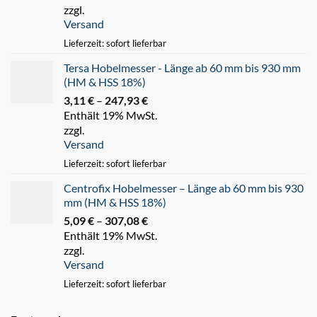
zzgl.
bis
Versand
47,69 €
Lieferzeit: sofort lieferbar
Tersa Hobelmesser - Länge ab 60 mm bis 930 mm
(HM & HSS 18%)
3,11
€
–
247,93
€
Preisspanne:
Enthält 19% MwSt.
3,11 €
zzgl.
bis
Versand
247,93 €
Lieferzeit: sofort lieferbar
Centrofix Hobelmesser – Länge ab 60 mm bis 930
mm (HM & HSS 18%)
5,09
€
–
307,08
€
Preisspanne:
Enthält 19% MwSt.
5,09 €
zzgl.
bis
Versand
307,08 €
Lieferzeit: sofort lieferbar