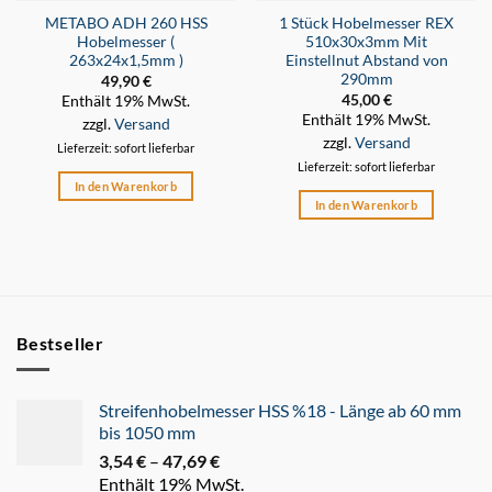
METABO ADH 260 HSS
1 Stück Hobelmesser REX
Hobelmesser (
510x30x3mm Mit
263x24x1,5mm )
Einstellnut Abstand von
290mm
49,90
€
45,00
€
Enthält 19% MwSt.
Enthält 19% MwSt.
zzgl.
Versand
zzgl.
Versand
Lieferzeit: sofort lieferbar
Lieferzeit: sofort lieferbar
In den Warenkorb
In den Warenkorb
Bestseller
Streifenhobelmesser HSS %18 - Länge ab 60 mm
bis 1050 mm
3,54
€
–
47,69
€
Preisspanne:
Enthält 19% MwSt.
3,54 €