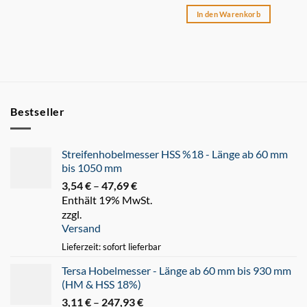
In den Warenkorb
Bestseller
Streifenhobelmesser HSS %18 - Länge ab 60 mm
bis 1050 mm
3,54
€
–
47,69
€
Preisspanne:
Enthält 19% MwSt.
3,54 €
zzgl.
bis
Versand
47,69 €
Lieferzeit: sofort lieferbar
Tersa Hobelmesser - Länge ab 60 mm bis 930 mm
(HM & HSS 18%)
3,11
€
–
247,93
€
Preisspanne: