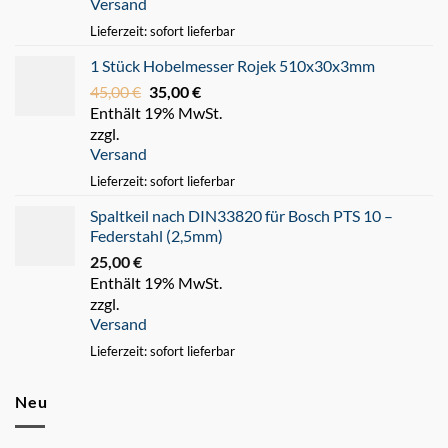
Versand
220,00 €
180,00 €.
Lieferzeit: sofort lieferbar
1 Stück Hobelmesser Rojek 510x30x3mm
45,00
€
Ursprünglicher
35,00
€
Aktueller
Enthält 19% MwSt.
Preis
Preis
zzgl.
war:
ist:
Versand
45,00 €
35,00 €.
Lieferzeit: sofort lieferbar
Spaltkeil nach DIN33820 für Bosch PTS 10 –
Federstahl (2,5mm)
25,00
€
Enthält 19% MwSt.
zzgl.
Versand
Lieferzeit: sofort lieferbar
Neu