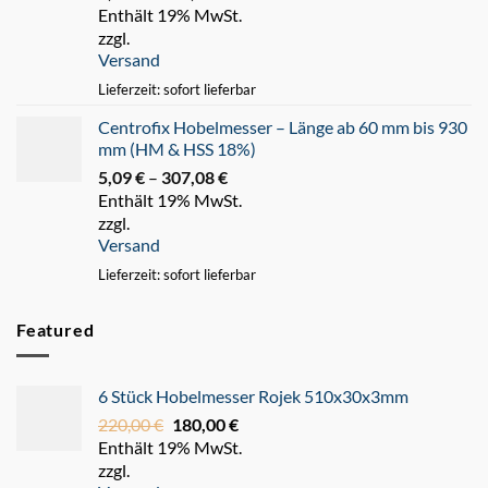
Enthält 19% MwSt.
3,11 €
zzgl.
bis
Versand
247,93 €
Lieferzeit: sofort lieferbar
Centrofix Hobelmesser – Länge ab 60 mm bis 930
mm (HM & HSS 18%)
5,09
€
–
307,08
€
Preisspanne:
Enthält 19% MwSt.
5,09 €
zzgl.
bis
Versand
307,08 €
Lieferzeit: sofort lieferbar
Featured
6 Stück Hobelmesser Rojek 510x30x3mm
220,00
€
Ursprünglicher
180,00
€
Aktueller
Enthält 19% MwSt.
Preis
Preis
zzgl.
war:
ist: