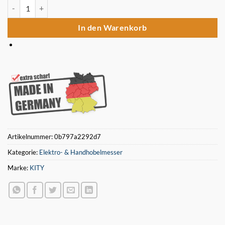
Kity 639 (3 Stück) Hobelmesser 400 x 20 x 2,5 HSS %18 Wolfram Me
In den Warenkorb
Artikelnummer:
0b797a2292d7
Kategorie:
Elektro- & Handhobelmesser
Marke:
KITY