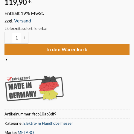
119,90
€
Enthält 19% MwSt.
zzgl.
Versand
Lieferzeit: sofort lieferbar
6 Stück Metabo Typ 2 DH330 Hobelmesser 330x12x1,5mm Menge
In den Warenkorb
Artikelnummer:
fecb10ab8df9
Kategorie:
Elektro- & Handhobelmesser
Marke:
METABO