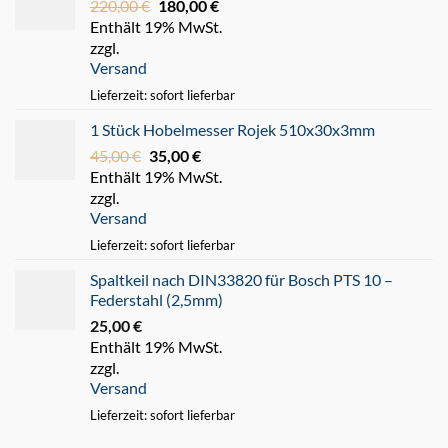
220,00
€
Ursprünglicher
180,00
€
Aktueller
Enthält 19% MwSt.
Preis
Preis
zzgl.
war:
ist:
Versand
220,00 €
180,00 €.
Lieferzeit: sofort lieferbar
1 Stück Hobelmesser Rojek 510x30x3mm
45,00
€
Ursprünglicher
35,00
€
Aktueller
Enthält 19% MwSt.
Preis
Preis
zzgl.
war:
ist:
Versand
45,00 €
35,00 €.
Lieferzeit: sofort lieferbar
Spaltkeil nach DIN33820 für Bosch PTS 10 –
Federstahl (2,5mm)
25,00
€
Enthält 19% MwSt.
zzgl.
Versand
Lieferzeit: sofort lieferbar