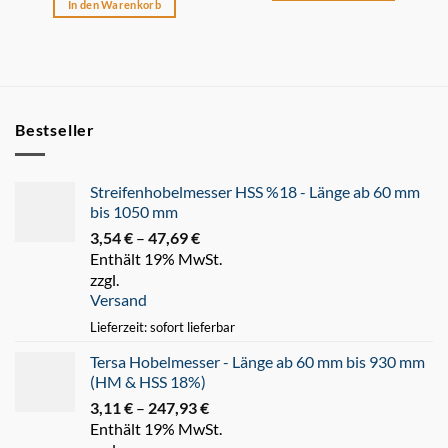
In den Warenkorb
Bestseller
Streifenhobelmesser HSS %18 - Länge ab 60 mm
bis 1050 mm
3,54
€
–
47,69
€
Preisspanne:
Enthält 19% MwSt.
3,54 €
zzgl.
bis
Versand
47,69 €
Lieferzeit: sofort lieferbar
Tersa Hobelmesser - Länge ab 60 mm bis 930 mm
(HM & HSS 18%)
3,11
€
–
247,93
€
Preisspanne:
Enthält 19% MwSt.
3,11 €