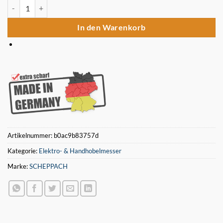
Scheppach Plana 6.1c Hobelmesser 410x20x3mm (4 STÜCK) Menge
In den Warenkorb
Artikelnummer:
b0ac9b83757d
Kategorie:
Elektro- & Handhobelmesser
Marke:
SCHEPPACH