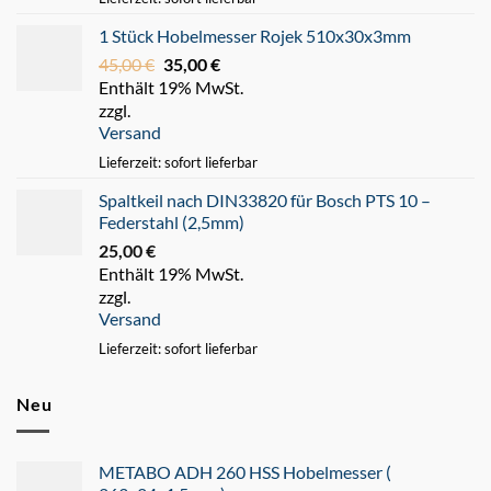
1 Stück Hobelmesser Rojek 510x30x3mm
45,00
€
Ursprünglicher
35,00
€
Aktueller
Enthält 19% MwSt.
Preis
Preis
zzgl.
war:
ist:
Versand
45,00 €
35,00 €.
Lieferzeit: sofort lieferbar
Spaltkeil nach DIN33820 für Bosch PTS 10 –
Federstahl (2,5mm)
25,00
€
Enthält 19% MwSt.
zzgl.
Versand
Lieferzeit: sofort lieferbar
Neu
METABO ADH 260 HSS Hobelmesser (