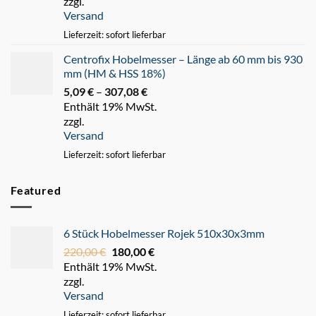
zzgl.
bis
Versand
247,93 €
Lieferzeit: sofort lieferbar
Centrofix Hobelmesser – Länge ab 60 mm bis 930
mm (HM & HSS 18%)
5,09
€
–
307,08
€
Preisspanne:
Enthält 19% MwSt.
5,09 €
zzgl.
bis
Versand
307,08 €
Lieferzeit: sofort lieferbar
Featured
6 Stück Hobelmesser Rojek 510x30x3mm
220,00
€
Ursprünglicher
180,00
€
Aktueller
Enthält 19% MwSt.
Preis
Preis
zzgl.
war:
ist:
Versand
220,00 €
180,00 €.
Lieferzeit: sofort lieferbar