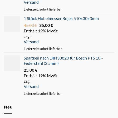
Versand
220,00 €
180,00 €.
Lieferzeit: sofort lieferbar
1 Stück Hobelmesser Rojek 510x30x3mm
45,00
€
Ursprünglicher
35,00
€
Aktueller
Enthält 19% MwSt.
Preis
Preis
zzgl.
war:
ist:
Versand
45,00 €
35,00 €.
Lieferzeit: sofort lieferbar
Spaltkeil nach DIN33820 für Bosch PTS 10 –
Federstahl (2,5mm)
25,00
€
Enthält 19% MwSt.
zzgl.
Versand
Lieferzeit: sofort lieferbar
Neu