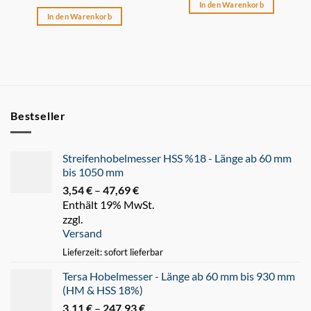
In den Warenkorb
In den Warenkorb
Bestseller
Streifenhobelmesser HSS %18 - Länge ab 60 mm
bis 1050 mm
3,54
€
–
47,69
€
Preisspanne:
Enthält 19% MwSt.
3,54 €
zzgl.
bis
Versand
47,69 €
Lieferzeit: sofort lieferbar
Tersa Hobelmesser - Länge ab 60 mm bis 930 mm
(HM & HSS 18%)
3,11
€
–
247,93
€
Preisspanne: