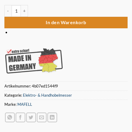
12 Stück Hobelmesser 280x19x1mm Mafell 280/ ZH 280 L oder ZH 
In den Warenkorb
Artikelnummer:
4b07ed1544f9
Kategorie:
Elektro- & Handhobelmesser
Marke:
MAFELL