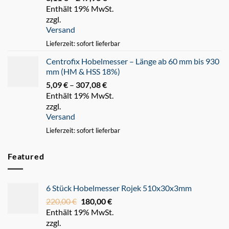
Enthält 19% MwSt.
3,11 €
zzgl.
bis
Versand
247,93 €
Lieferzeit: sofort lieferbar
Centrofix Hobelmesser – Länge ab 60 mm bis 930
mm (HM & HSS 18%)
5,09
€
–
307,08
€
Preisspanne:
Enthält 19% MwSt.
5,09 €
zzgl.
bis
Versand
307,08 €
Lieferzeit: sofort lieferbar
Featured
6 Stück Hobelmesser Rojek 510x30x3mm
220,00
€
Ursprünglicher
180,00
€
Aktueller
Enthält 19% MwSt.
Preis
Preis
zzgl.
war:
ist: