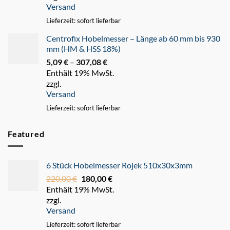
Versand
247,93 €
Lieferzeit: sofort lieferbar
Centrofix Hobelmesser – Länge ab 60 mm bis 930
mm (HM & HSS 18%)
5,09
€
–
307,08
€
Preisspanne:
Enthält 19% MwSt.
5,09 €
zzgl.
bis
Versand
307,08 €
Lieferzeit: sofort lieferbar
Featured
6 Stück Hobelmesser Rojek 510x30x3mm
220,00
€
Ursprünglicher
180,00
€
Aktueller
Enthält 19% MwSt.
Preis
Preis
zzgl.
war:
ist:
Versand
220,00 €
180,00 €.
Lieferzeit: sofort lieferbar