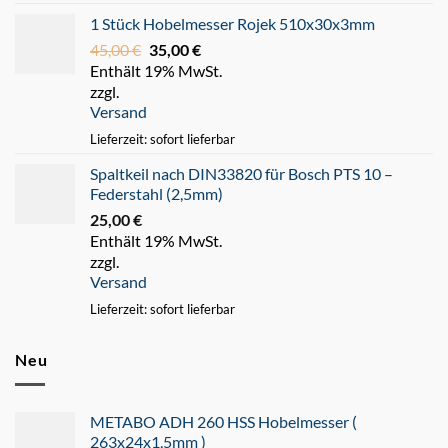
1 Stück Hobelmesser Rojek 510x30x3mm
45,00
€
Ursprünglicher
35,00
€
Aktueller
Enthält 19% MwSt.
Preis
Preis
zzgl.
war:
ist:
Versand
45,00 €
35,00 €.
Lieferzeit: sofort lieferbar
Spaltkeil nach DIN33820 für Bosch PTS 10 –
Federstahl (2,5mm)
25,00
€
Enthält 19% MwSt.
zzgl.
Versand
Lieferzeit: sofort lieferbar
Neu
METABO ADH 260 HSS Hobelmesser (
263x24x1,5mm )