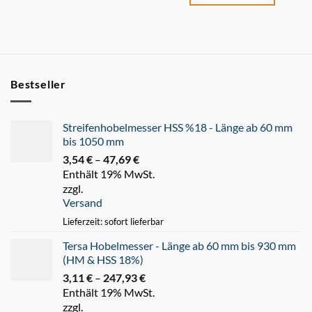
Bestseller
Streifenhobelmesser HSS %18 - Länge ab 60 mm
bis 1050 mm
3,54
€
–
47,69
€
Preisspanne:
Enthält 19% MwSt.
3,54 €
zzgl.
bis
Versand
47,69 €
Lieferzeit: sofort lieferbar
Tersa Hobelmesser - Länge ab 60 mm bis 930 mm
(HM & HSS 18%)
3,11
€
–
247,93
€
Preisspanne:
Enthält 19% MwSt.
3,11 €
zzgl.
bis