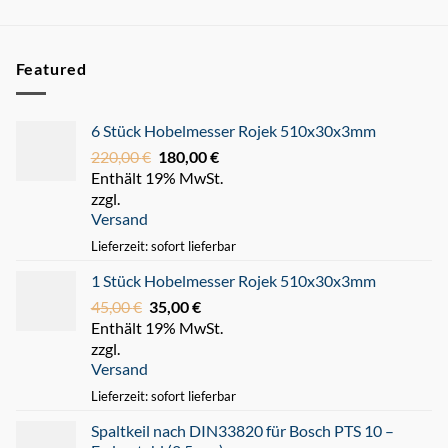
Featured
6 Stück Hobelmesser Rojek 510x30x3mm
220,00
€
Ursprünglicher
180,00
€
Aktueller
Enthält 19% MwSt.
Preis
Preis
zzgl.
war:
ist:
Versand
220,00 €
180,00 €.
Lieferzeit: sofort lieferbar
1 Stück Hobelmesser Rojek 510x30x3mm
45,00
€
Ursprünglicher
35,00
€
Aktueller
Enthält 19% MwSt.
Preis
Preis
zzgl.
war:
ist:
Versand
45,00 €
35,00 €.
Lieferzeit: sofort lieferbar
Spaltkeil nach DIN33820 für Bosch PTS 10 –