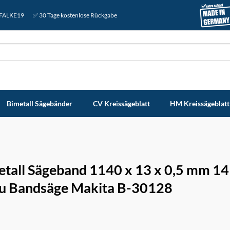
: FALKE19
✅ 30 Tage kostenlose Rückgabe
Bimetall Sägebänder
CV Kreissägeblatt
HM Kreissägeblatt
etall Sägeband 1140 x 13 x 0,5 mm 1
ku Bandsäge Makita B-30128