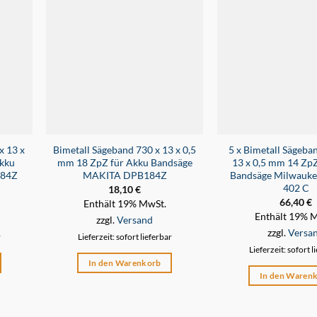
x 13 x
Bimetall Sägeband 730 x 13 x 0,5
5 x Bimetall Sägeba
kku
mm 18 ZpZ für Akku Bandsäge
13 x 0,5 mm 14 Zp
184Z
MAKITA DPB184Z
Bandsäge Milwauke
402 C
18,10
€
66,40
€
Enthält 19% MwSt.
Enthält 19% 
zzgl.
Versand
zzgl.
Versa
r
Lieferzeit: sofort lieferbar
Lieferzeit: sofort l
In den Warenkorb
In den Waren