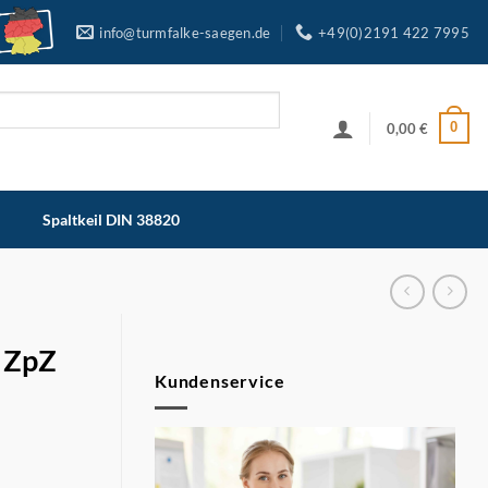
info@turmfalke-saegen.de
+49(0)2191 422 7995
0
0,00
€
Spaltkeil DIN 38820
4 ZpZ
Kundenservice