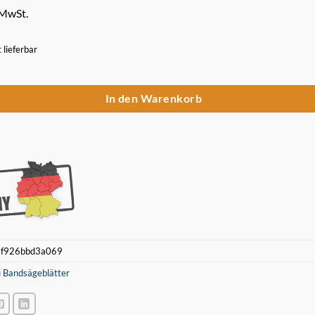
 MwSt.
t lieferbar
Sägeband 1140 x 13 x 0,5 mm 14 ZpZ für Akku Bandsäge Makita B-30128
In den Warenkorb
:
f926bbd3a069
 Bandsägeblätter