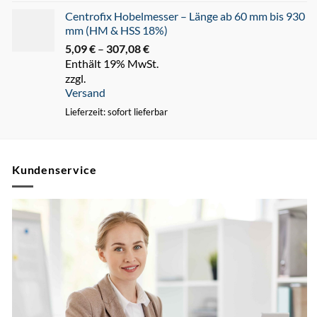
Centrofix Hobelmesser – Länge ab 60 mm bis 930
mm (HM & HSS 18%)
5,09
€
–
307,08
€
Preisspanne:
Enthält 19% MwSt.
5,09 €
zzgl.
bis
Versand
307,08 €
Lieferzeit: sofort lieferbar
Kundenservice