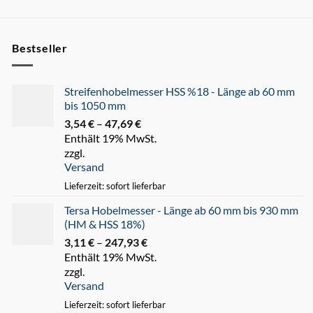
Bestseller
Streifenhobelmesser HSS %18 - Länge ab 60 mm
bis 1050 mm
3,54
€
–
47,69
€
Preisspanne:
Enthält 19% MwSt.
3,54 €
zzgl.
bis
Versand
47,69 €
Lieferzeit: sofort lieferbar
Tersa Hobelmesser - Länge ab 60 mm bis 930 mm
(HM & HSS 18%)
3,11
€
–
247,93
€
Preisspanne:
Enthält 19% MwSt.
3,11 €
zzgl.
bis
Versand
247,93 €
Lieferzeit: sofort lieferbar