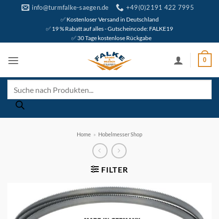
Zum
info@turmfalke-saegen.de
+49(0)2191 422 7995
Inhalt
✅ Kostenloser Versand in Deutschland
✅ 19 % Rabatt auf alles - Gutscheincode: FALKE19
springen
✅ 30 Tage kostenlose Rückgabe
0
Products
search
Home
»
Hobelmesser Shop
FILTER