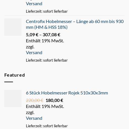
Versand
247,93 €
Lieferzeit: sofort lieferbar
Centrofix Hobelmesser – Länge ab 60 mm bis 930
mm (HM & HSS 18%)
5,09
€
–
307,08
€
Preisspanne:
Enthält 19% MwSt.
5,09 €
zzgl.
bis
Versand
307,08 €
Lieferzeit: sofort lieferbar
Featured
6 Stück Hobelmesser Rojek 510x30x3mm
220,00
€
Ursprünglicher
180,00
€
Aktueller
Enthält 19% MwSt.
Preis
Preis
zzgl.
war:
ist:
Versand
220,00 €
180,00 €.
Lieferzeit: sofort lieferbar