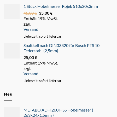
1 Stück Hobelmesser Rojek 510x30x3mm
45,00
€
Ursprünglicher
35,00
€
Aktueller
Enthält 19% MwSt.
Preis
Preis
zzgl.
war:
ist:
Versand
45,00 €
35,00 €.
Lieferzeit: sofort lieferbar
Spaltkeil nach DIN33820 für Bosch PTS 10 –
Federstahl (2,5mm)
25,00
€
Enthält 19% MwSt.
zzgl.
Versand
Lieferzeit: sofort lieferbar
Neu
METABO ADH 260 HSS Hobelmesser (
263x24x1,5mm )