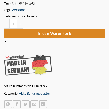
Enthält 19% MwSt.
zzgl.
Versand
Lieferzeit: sofort lieferbar
5 x Bimetall Sägeband 1140 x 13 x 0,5 mm 18 ZpZ für Akku Bandsäg
In den Warenkorb
Artikelnummer:
edd14402f7a7
Kategorie:
Akku Bandsägeblätter