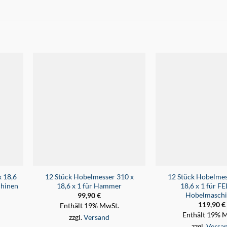
x 18,6
12 Stück Hobelmesser 310 x
12 Stück Hobelmes
chinen
18,6 x 1 für Hammer
18,6 x 1 für F
Hobelmasch
99,90
€
119,90
€
Enthält 19% MwSt.
Enthält 19% 
zzgl.
Versand
zzgl.
Versa