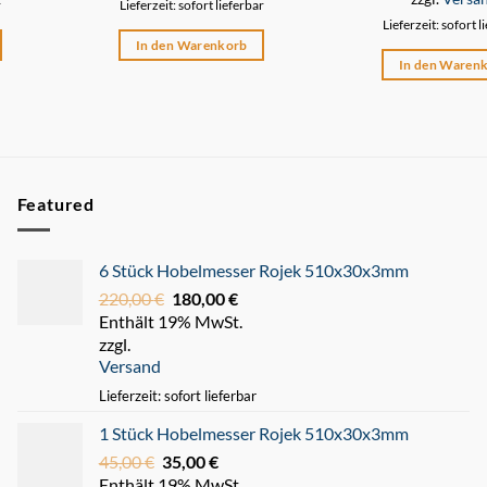
r
Lieferzeit: sofort lieferbar
Lieferzeit: sofort l
In den Warenkorb
In den Waren
Featured
6 Stück Hobelmesser Rojek 510x30x3mm
220,00
€
Ursprünglicher
180,00
€
Aktueller
Enthält 19% MwSt.
Preis
Preis
zzgl.
war:
ist:
Versand
220,00 €
180,00 €.
Lieferzeit: sofort lieferbar
1 Stück Hobelmesser Rojek 510x30x3mm
45,00
€
Ursprünglicher
35,00
€
Aktueller
Enthält 19% MwSt.
Preis
Preis