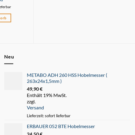
ieferbar
Lieferzeit: sofort lieferbar
Lieferzeit: 
korb
In den Warenkorb
In den 
Neu
METABO ADH 260 HSS Hobelmesser (
263x24x1,5mm )
49,90
€
Enthält 19% MwSt.
zzgl.
Versand
Lieferzeit: sofort lieferbar
ERBAUER 052 BTE Hobelmesser
24,50
€