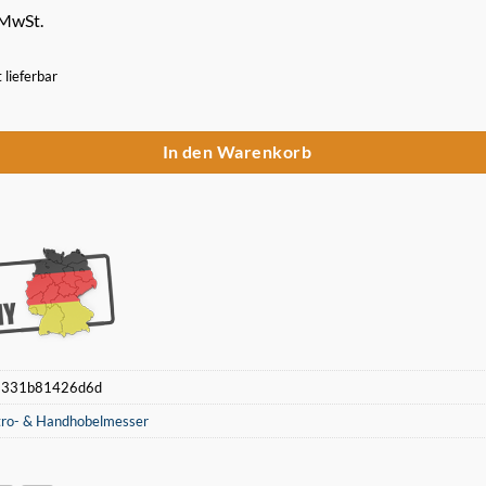
 MwSt.
t lieferbar
a Mini Kompacta 250/2 HSS Hobelmesser 261x16,5x1,5mm Menge
In den Warenkorb
:
331b81426d6d
tro- & Handhobelmesser