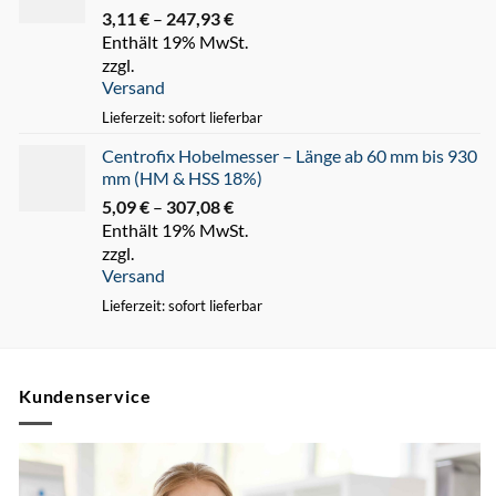
3,11
€
–
247,93
€
Preisspanne:
Enthält 19% MwSt.
3,11 €
zzgl.
bis
Versand
247,93 €
Lieferzeit: sofort lieferbar
Centrofix Hobelmesser – Länge ab 60 mm bis 930
mm (HM & HSS 18%)
5,09
€
–
307,08
€
Preisspanne:
Enthält 19% MwSt.
5,09 €
zzgl.
bis
Versand
307,08 €
Lieferzeit: sofort lieferbar
Kundenservice