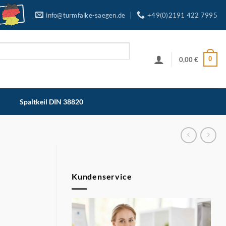
info@turmfalke-saegen.de
+49(0)2191 422 7995
0
0,00
€
Spaltkeil DIN 38820
Kundenservice