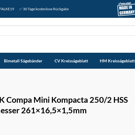
: FALKE19
✅ 30 Tage kostenlose Rückgabe
Bimetall Sägebänder
CV Kreissägeblatt
HM Kreissägeblatt
K Compa Mini Kompacta 250/2 HSS
esser 261×16,5×1,5mm