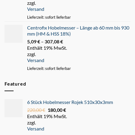
zzgl.
bis
Versand
247,93 €
Lieferzeit: sofort lieferbar
Centrofix Hobelmesser – Länge ab 60 mm bis 930
mm (HM & HSS 18%)
5,09
€
–
307,08
€
Preisspanne:
Enthält 19% MwSt.
5,09 €
zzgl.
bis
Versand
307,08 €
Lieferzeit: sofort lieferbar
Featured
6 Stück Hobelmesser Rojek 510x30x3mm
220,00
€
Ursprünglicher
180,00
€
Aktueller
Enthält 19% MwSt.
Preis
Preis
zzgl.
war:
ist:
Versand
220,00 €
180,00 €.