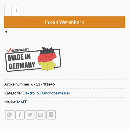
6 Stück Mafell HSS Wendemesser Ersatzhobelmesser für Mafell AD 
In den Warenkorb
Artikelnummer:
67117fff1e46
Kategorie:
Elektro- & Handhobelmesser
Marke:
MAFELL