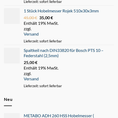
Lieferzeit: sofort lieferbar
1 Stück Hobelmesser Rojek 510x30x3mm
45,00
€
Ursprünglicher
35,00
€
Aktueller
Enthält 19% MwSt.
Preis
Preis
zzgl.
war:
ist:
Versand
45,00 €
35,00 €.
Lieferzeit: sofort lieferbar
Spaltkeil nach DIN33820 für Bosch PTS 10 –
Federstahl (2,5mm)
25,00
€
Enthält 19% MwSt.
zzgl.
Versand
Lieferzeit: sofort lieferbar
Neu
METABO ADH 260 HSS Hobelmesser (