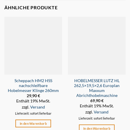
ÄHNLICHE PRODUKTE
Scheppach HM2 HSS
HOBELMESSER LUTZ HL
nachschleifbare
262,5×19,5×2,6 Europlan
Hobelmesser Klinge 260mm
Maxxum
Abrichthobelmaschine
29,90
€
69,90
€
Enthält 19% MwSt.
Enthält 19% MwSt.
zzgl.
Versand
zzgl.
Versand
Lieferzeit: sofort lieferbar
Lieferzeit: sofort lieferbar
In den Warenkorb
In den Warenkorb