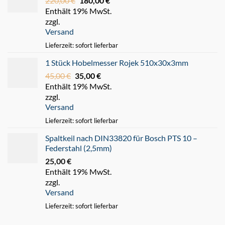
220,00
€
Ursprünglicher
180,00
€
Aktueller
Enthält 19% MwSt.
Preis
Preis
zzgl.
war:
ist:
Versand
220,00 €
180,00 €.
Lieferzeit: sofort lieferbar
1 Stück Hobelmesser Rojek 510x30x3mm
45,00
€
Ursprünglicher
35,00
€
Aktueller
Enthält 19% MwSt.
Preis
Preis
zzgl.
war:
ist:
Versand
45,00 €
35,00 €.
Lieferzeit: sofort lieferbar
Spaltkeil nach DIN33820 für Bosch PTS 10 –
Federstahl (2,5mm)
25,00
€
Enthält 19% MwSt.
zzgl.
Versand
Lieferzeit: sofort lieferbar