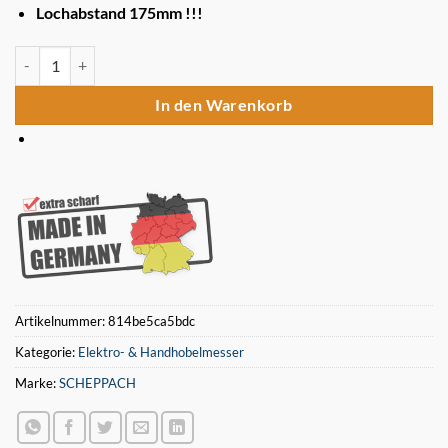
Lochabstand 175mm !!!
6 Stück Scheppach 260x17,5x1mm Einweghobelmesser Wendemesse
In den Warenkorb
Artikelnummer:
814be5ca5bdc
Kategorie:
Elektro- & Handhobelmesser
Marke:
SCHEPPACH