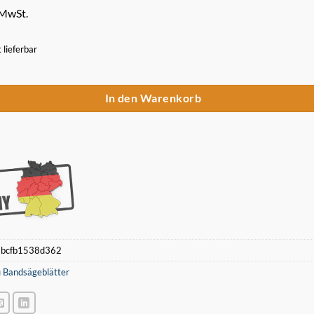
 MwSt.
t lieferbar
band 835 x 13 x 0,5 mm 18 ZpZ für Akku Bandsäge Makita B-40559 Men
In den Warenkorb
:
bcfb1538d362
 Bandsägeblätter