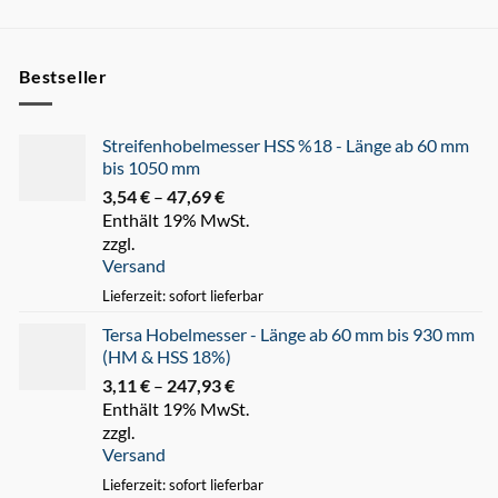
Bestseller
Streifenhobelmesser HSS %18 - Länge ab 60 mm
bis 1050 mm
3,54
€
–
47,69
€
Preisspanne:
Enthält 19% MwSt.
3,54 €
zzgl.
bis
Versand
47,69 €
Lieferzeit: sofort lieferbar
Tersa Hobelmesser - Länge ab 60 mm bis 930 mm
(HM & HSS 18%)
3,11
€
–
247,93
€
Preisspanne:
Enthält 19% MwSt.
3,11 €
zzgl.
bis
Versand
247,93 €
Lieferzeit: sofort lieferbar