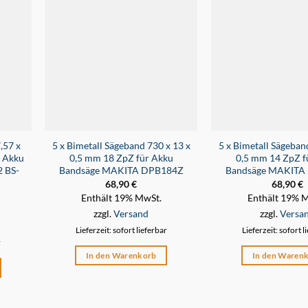
,57 x
5 x Bimetall Sägeband 730 x 13 x
5 x Bimetall Sägeban
r Akku
0,5 mm 18 ZpZ für Akku
0,5 mm 14 ZpZ f
 BS-
Bandsäge MAKITA DPB184Z
Bandsäge MAKITA
68,90
€
68,90
€
Enthält 19% MwSt.
Enthält 19% 
zzgl.
Versand
zzgl.
Versa
Lieferzeit: sofort lieferbar
Lieferzeit: sofort l
r
In den Warenkorb
In den Waren