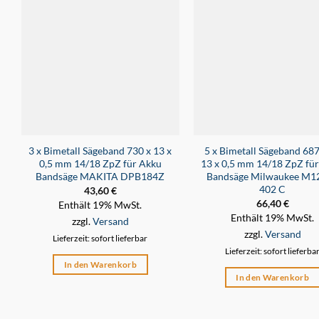
3 x Bimetall Sägeband 730 x 13 x
5 x Bimetall Sägeband 687
0,5 mm 14/18 ZpZ für Akku
13 x 0,5 mm 14/18 ZpZ fü
Bandsäge MAKITA DPB184Z
Bandsäge Milwaukee M12
402 C
43,60
€
66,40
€
Enthält 19% MwSt.
Enthält 19% MwSt.
zzgl.
Versand
zzgl.
Versand
Lieferzeit: sofort lieferbar
Lieferzeit: sofort lieferba
In den Warenkorb
In den Warenkorb