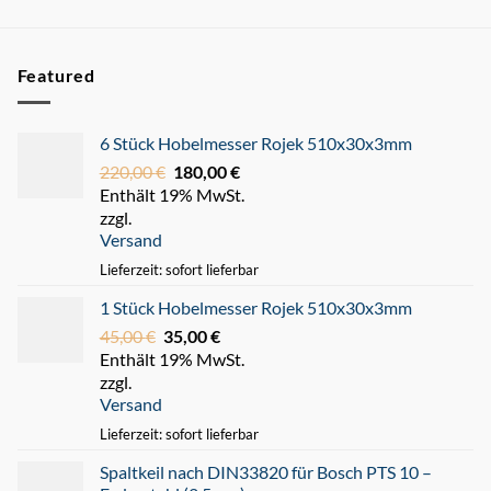
Featured
6 Stück Hobelmesser Rojek 510x30x3mm
220,00
€
Ursprünglicher
180,00
€
Aktueller
Enthält 19% MwSt.
Preis
Preis
zzgl.
war:
ist:
Versand
220,00 €
180,00 €.
Lieferzeit: sofort lieferbar
1 Stück Hobelmesser Rojek 510x30x3mm
45,00
€
Ursprünglicher
35,00
€
Aktueller
Enthält 19% MwSt.
Preis
Preis
zzgl.
war:
ist:
Versand
45,00 €
35,00 €.
Lieferzeit: sofort lieferbar
Spaltkeil nach DIN33820 für Bosch PTS 10 –