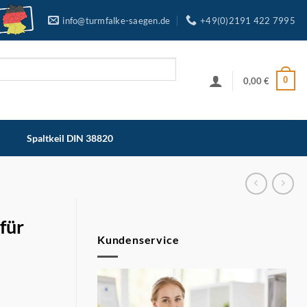
info@turmfalke-saegen.de
+49(0)2191 422 7995
0
0,00
€
Spaltkeil DIN 38820
für
Kundenservice