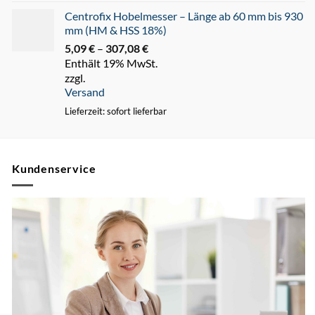
Centrofix Hobelmesser – Länge ab 60 mm bis 930
mm (HM & HSS 18%)
5,09
€
–
307,08
€
Preisspanne:
Enthält 19% MwSt.
5,09 €
zzgl.
bis
Versand
307,08 €
Lieferzeit: sofort lieferbar
Kundenservice