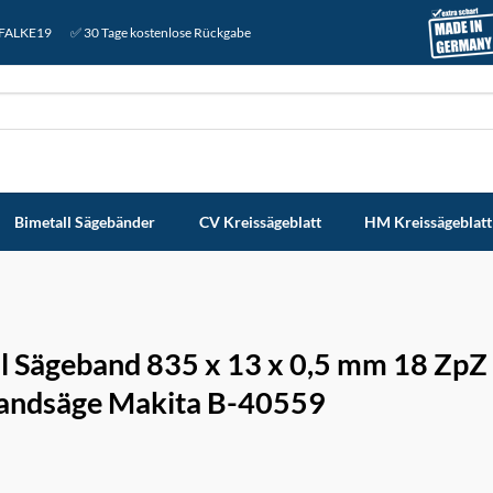
: FALKE19
✅ 30 Tage kostenlose Rückgabe
Bimetall Sägebänder
CV Kreissägeblatt
HM Kreissägeblatt
l Sägeband 835 x 13 x 0,5 mm 18 ZpZ 
andsäge Makita B-40559