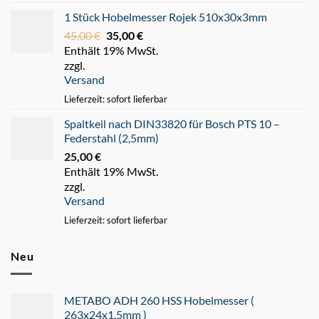
1 Stück Hobelmesser Rojek 510x30x3mm
45,00
€
Ursprünglicher
35,00
€
Aktueller
Enthält 19% MwSt.
Preis
Preis
zzgl.
war:
ist:
Versand
45,00 €
35,00 €.
Lieferzeit: sofort lieferbar
Spaltkeil nach DIN33820 für Bosch PTS 10 –
Federstahl (2,5mm)
25,00
€
Enthält 19% MwSt.
zzgl.
Versand
Lieferzeit: sofort lieferbar
Neu
METABO ADH 260 HSS Hobelmesser (
263x24x1,5mm )