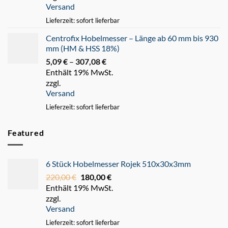
Versand
247,93 €
Lieferzeit: sofort lieferbar
Centrofix Hobelmesser – Länge ab 60 mm bis 930
mm (HM & HSS 18%)
5,09
€
–
307,08
€
Preisspanne:
Enthält 19% MwSt.
5,09 €
zzgl.
bis
Versand
307,08 €
Lieferzeit: sofort lieferbar
Featured
6 Stück Hobelmesser Rojek 510x30x3mm
220,00
€
Ursprünglicher
180,00
€
Aktueller
Enthält 19% MwSt.
Preis
Preis
zzgl.
war:
ist:
Versand
220,00 €
180,00 €.
Lieferzeit: sofort lieferbar