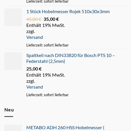
Lieferzeit: sofort lieferbar
1 Stück Hobelmesser Rojek 510x30x3mm
45,00
€
Ursprünglicher
35,00
€
Aktueller
Enthält 19% MwSt.
Preis
Preis
zzgl.
war:
ist:
Versand
45,00 €
35,00 €.
Lieferzeit: sofort lieferbar
Spaltkeil nach DIN33820 für Bosch PTS 10 –
Federstahl (2,5mm)
25,00
€
Enthält 19% MwSt.
zzgl.
Versand
Lieferzeit: sofort lieferbar
Neu
METABO ADH 260 HSS Hobelmesser (