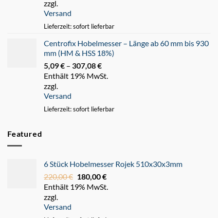
zzgl.
bis
Versand
247,93 €
Lieferzeit: sofort lieferbar
Centrofix Hobelmesser – Länge ab 60 mm bis 930
mm (HM & HSS 18%)
5,09
€
–
307,08
€
Preisspanne:
Enthält 19% MwSt.
5,09 €
zzgl.
bis
Versand
307,08 €
Lieferzeit: sofort lieferbar
Featured
6 Stück Hobelmesser Rojek 510x30x3mm
220,00
€
Ursprünglicher
180,00
€
Aktueller
Enthält 19% MwSt.
Preis
Preis
zzgl.
war:
ist:
Versand
220,00 €
180,00 €.