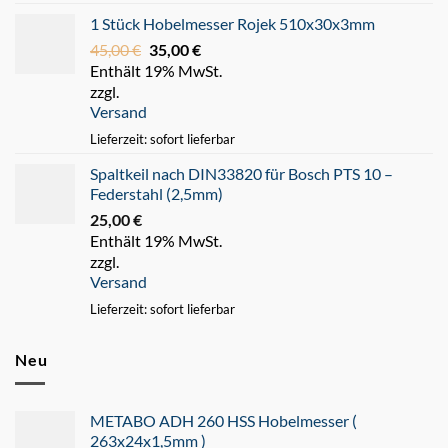
1 Stück Hobelmesser Rojek 510x30x3mm
45,00
€
Ursprünglicher
35,00
€
Aktueller
Enthält 19% MwSt.
Preis
Preis
zzgl.
war:
ist:
Versand
45,00 €
35,00 €.
Lieferzeit: sofort lieferbar
Spaltkeil nach DIN33820 für Bosch PTS 10 –
Federstahl (2,5mm)
25,00
€
Enthält 19% MwSt.
zzgl.
Versand
Lieferzeit: sofort lieferbar
Neu
METABO ADH 260 HSS Hobelmesser (
263x24x1,5mm )