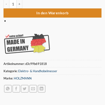
Holzmann DHM 530P Hobelmaschine HSS Ersatzhobelmesser 530
In den Warenkorb
Artikelnummer:
d3c99b691818
Kategorie:
Elektro- & Handhobelmesser
Marke:
HOLZMANN