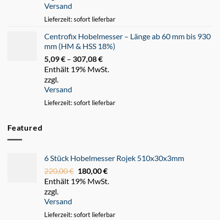
Versand
247,93 €
Lieferzeit: sofort lieferbar
Centrofix Hobelmesser – Länge ab 60 mm bis 930
mm (HM & HSS 18%)
5,09
€
–
307,08
€
Preisspanne:
Enthält 19% MwSt.
5,09 €
zzgl.
bis
Versand
307,08 €
Lieferzeit: sofort lieferbar
Featured
6 Stück Hobelmesser Rojek 510x30x3mm
220,00
€
Ursprünglicher
180,00
€
Aktueller
Enthält 19% MwSt.
Preis
Preis
zzgl.
war:
ist:
Versand
220,00 €
180,00 €.
Lieferzeit: sofort lieferbar