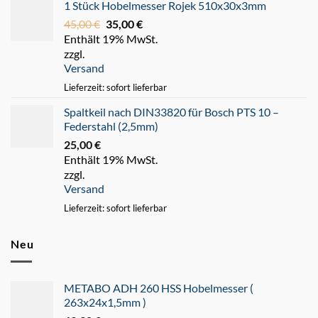
1 Stück Hobelmesser Rojek 510x30x3mm
45,00
€
Ursprünglicher
35,00
€
Aktueller
Enthält 19% MwSt.
Preis
Preis
zzgl.
war:
ist:
Versand
45,00 €
35,00 €.
Lieferzeit: sofort lieferbar
Spaltkeil nach DIN33820 für Bosch PTS 10 –
Federstahl (2,5mm)
25,00
€
Enthält 19% MwSt.
zzgl.
Versand
Lieferzeit: sofort lieferbar
Neu
METABO ADH 260 HSS Hobelmesser (
263x24x1,5mm )