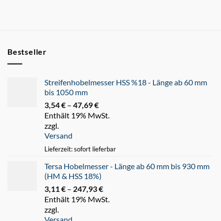
Bestseller
Streifenhobelmesser HSS %18 - Länge ab 60 mm
bis 1050 mm
3,54
€
–
47,69
€
Preisspanne:
Enthält 19% MwSt.
3,54 €
zzgl.
bis
Versand
47,69 €
Lieferzeit: sofort lieferbar
Tersa Hobelmesser - Länge ab 60 mm bis 930 mm
(HM & HSS 18%)
3,11
€
–
247,93
€
Preisspanne:
Enthält 19% MwSt.
3,11 €
zzgl.
bis
Versand
247,93 €