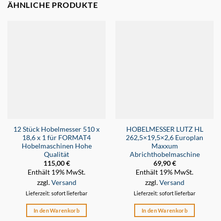
ÄHNLICHE PRODUKTE
12 Stück Hobelmesser 510 x
HOBELMESSER LUTZ HL
18,6 x 1 für FORMAT4
262,5×19,5×2,6 Europlan
Hobelmaschinen Hohe
Maxxum
Qualität
Abrichthobelmaschine
115,00
€
69,90
€
Enthält 19% MwSt.
Enthält 19% MwSt.
zzgl.
Versand
zzgl.
Versand
Lieferzeit: sofort lieferbar
Lieferzeit: sofort lieferbar
In den Warenkorb
In den Warenkorb