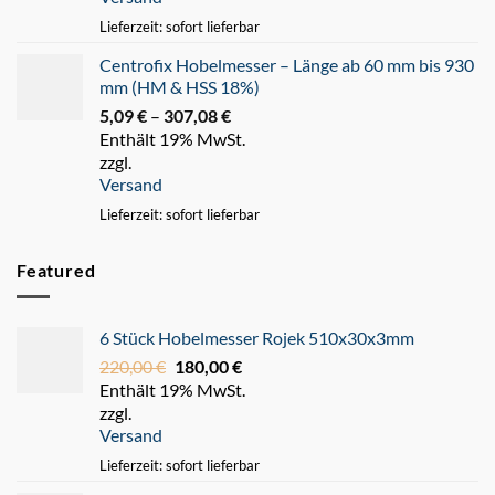
Lieferzeit: sofort lieferbar
Centrofix Hobelmesser – Länge ab 60 mm bis 930
mm (HM & HSS 18%)
5,09
€
–
307,08
€
Preisspanne:
Enthält 19% MwSt.
5,09 €
zzgl.
bis
Versand
307,08 €
Lieferzeit: sofort lieferbar
Featured
6 Stück Hobelmesser Rojek 510x30x3mm
220,00
€
Ursprünglicher
180,00
€
Aktueller
Enthält 19% MwSt.
Preis
Preis
zzgl.
war:
ist:
Versand
220,00 €
180,00 €.
Lieferzeit: sofort lieferbar