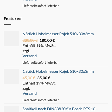
Lieferzeit: sofort lieferbar
Featured
6 Stück Hobelmesser Rojek 510x30x3mm
220,00
€
Ursprünglicher
180,00
€
Aktueller
Enthält 19% MwSt.
Preis
Preis
zzgl.
war:
ist:
Versand
220,00 €
180,00 €.
Lieferzeit: sofort lieferbar
1 Stück Hobelmesser Rojek 510x30x3mm
45,00
€
Ursprünglicher
35,00
€
Aktueller
Enthält 19% MwSt.
Preis
Preis
zzgl.
war:
ist:
Versand
45,00 €
35,00 €.
Lieferzeit: sofort lieferbar
Spaltkeil nach DIN33820 für Bosch PTS 10 –