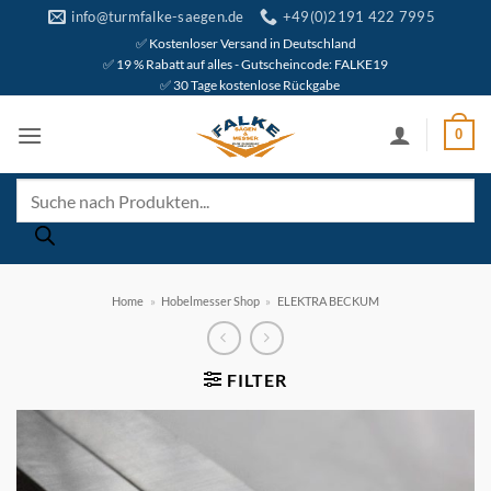
Zum
info@turmfalke-saegen.de
+49(0)2191 422 7995
Inhalt
✅ Kostenloser Versand in Deutschland
✅ 19 % Rabatt auf alles - Gutscheincode: FALKE19
springen
✅ 30 Tage kostenlose Rückgabe
0
Products
search
Home
»
Hobelmesser Shop
»
ELEKTRA BECKUM
FILTER