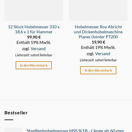
12 Stück Hobelmesser 310 x
Hobelmesser Roy Abricht
18,6 x 1 für Hammer
und Dickenhobelmaschine
Planer/Jointer PT200
99,90
€
19,90
€
Enthält 19% MwSt.
Enthält 19% MwSt.
zzgl.
Versand
zzgl.
Versand
Lieferzeit: sofort lieferbar
Lieferzeit: sofort lieferbar
In den Warenkorb
In den Warenkorb
Bestseller
Streifenhobelmesser HSS %18 - Länge ab 60 mm