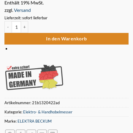
Enthält 19% MwSt.
zzgl.
Versand
Lieferzeit: sofort lieferbar
Elektra Beckum HC 260E / ES / M / MK HSS Hobelmesser 2 Stück Me
In den Warenkorb
Artikelnummer:
21b1320422ad
Kategorie:
Elektro- & Handhobelmesser
Marke:
ELEKTRA BECKUM